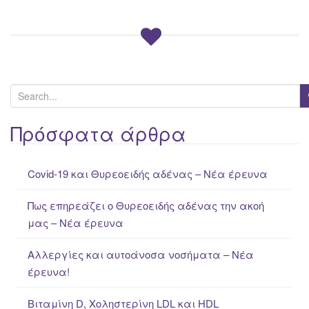
S
e
a
Πρόσφατα άρθρα
r
c
Covid-19 και Θυρεοειδής αδένας – Νέα έρευνα
h
f
Πως επηρεάζει ο Θυρεοειδής αδένας την ακοή
o
μας – Νέα έρευνα
r
:
Αλλεργίες και αυτοάνοσα νοσήματα – Νέα
έρευνα!
Βιταμίνη D, Χοληστερίνη LDL και HDL