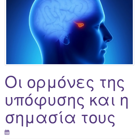
g
a
t
i
o
n
Οι ορμόνες της
υπόφυσης και η
σημασία τους