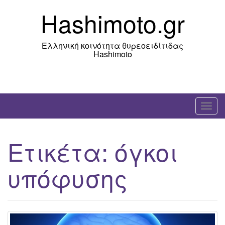
Skip
Hashimoto.gr
to
content
Ελληνική κοινότητα θυρεοειδίτιδας
Hashimoto
T
o
g
Ετικέτα:
όγκοι
g
l
υπόφυσης
e
n
a
v
i