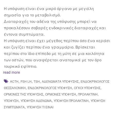
H υπόφυση είναι ένα μικρό όργανο με μεγάλη
σημασία για το μεταβολισμό.
Διαταραχές του αδένα της υπόφυσης μπορεί να
προκαλέσουν σοβαρές ενδοκρινικές διαταραχές και
έντονα συμπτώματα.
Η υπόφυση είναι έχει μέγεθος περίπου όσο ένα κεράσι
και ζυγίζει περίπου ένα γραμμάριο. Βρίσκεται
περίπου στο ίδιο επίπεδο με τη μύτη σε μια κοιλότητα
των οστών, που αναφέρεται ανατομικά με τον όρο
τουρκικό εφίππιο.
read more
,
,
,
,
ACTH
FSH LH
TSH
ΑΔΕΝΏΜΑΤΑ ΥΠΌΦΥΣΗΣ
ΕΝΔΟΚΡΙΝΟΛΌΓΟΣ
,
,
,
ΘΕΣΣΑΛΟΝΊΚΗ
ΕΝΔΟΚΡΙΝΟΛΌΓΟΣ ΥΠΌΦΥΣΗ
ΌΓΚΟΙ ΥΠΌΦΥΣΗΣ
,
,
,
ΟΡΜΌΝΕΣ ΤΗΣ ΥΠΌΦΥΣΗΣ
ΟΡΜΌΝΕΣ ΥΠΌΦΥΣΗ
ΠΡΟΛΑΚΤΊΝΗ
,
,
,
ΥΠΌΦΥΣΗ
ΥΠΌΦΥΣΗ ΑΔΈΝΩΜΑ
ΥΠΌΦΥΣΗ ΠΡΟΛΑΚΤΊΝΗ
ΥΠΌΦΥΣΗ
,
ΣΥΜΠΤΏΜΑΤΑ
ΥΠΌΦΥΣΗ ΤΙ ΕΊΝΑΙ