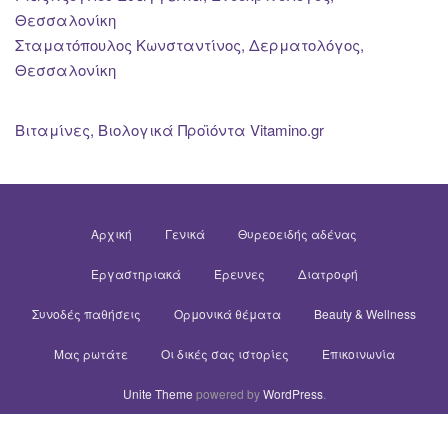
Θεσσαλονίκη
Σταματόπουλος Κωνσταντίνος, Δερματολόγος,
Θεσσαλονίκη
Βιταμίνες, Βιολογικά Προϊόντα Vitamino.gr
Αρχική
Γενικά
Θυρεοειδής αδένας
Εργαστηριακά
Έρευνες
Διατροφή
Συνοδές παθήσεις
Ορμονικά θέματα
Beauty & Wellness
Μας ρωτάτε
Οι δικές σας ιστορίες
Επικοινωνία
Unite Theme
powered by
WordPress
.