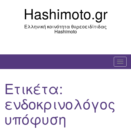
Skip
Hashimoto.gr
to
content
Ελληνική κοινότητα θυρεοειδίτιδας
Hashimoto
T
o
g
Ετικέτα:
g
l
ενδοκρινολόγος
e
n
υπόφυση
a
v
i