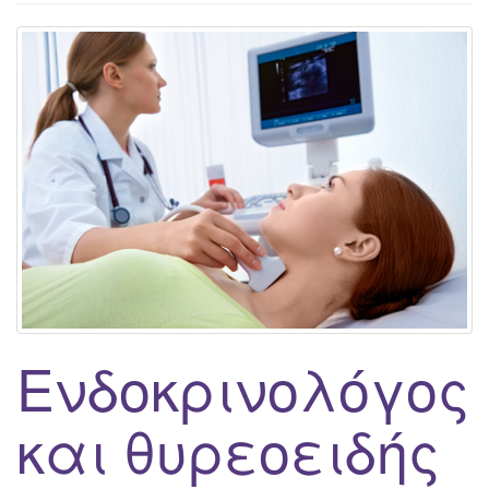
g
a
t
i
o
n
Ενδοκρινολόγος
και θυρεοειδής