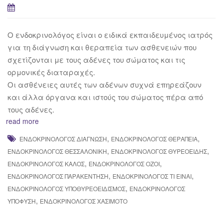
Ο ενδοκρινολόγος είναι ο ειδικά εκπαιδευμένος ιατρός
για τη διάγνωση και θεραπεία των ασθενειών που
σχετίζονται με τους αδένες του σώματος και τις
ορμονικές διαταραχές.
Οι ασθένειες αυτές των αδένων συχνά επηρεάζουν
και άλλα όργανα και ιστούς του σώματος πέρα από
τους αδένες.
read more
,
,
ΕΝΔΟΚΡΙΝΟΛΌΓΟΣ ΔΙΆΓΝΩΣΗ
ΕΝΔΟΚΡΙΝΟΛΌΓΟΣ ΘΕΡΑΠΕΊΑ
,
,
ΕΝΔΟΚΡΙΝΟΛΌΓΟΣ ΘΕΣΣΑΛΟΝΊΚΗ
ΕΝΔΟΚΡΙΝΟΛΌΓΟΣ ΘΥΡΕΟΕΙΔΉΣ
,
,
ΕΝΔΟΚΡΙΝΟΛΌΓΟΣ ΚΑΛΌΣ
ΕΝΔΟΚΡΙΝΟΛΌΓΟΣ ΌΖΟΙ
,
,
ΕΝΔΟΚΡΙΝΟΛΌΓΟΣ ΠΑΡΑΚΈΝΤΗΣΗ
ΕΝΔΟΚΡΙΝΟΛΌΓΟΣ ΤΙ ΕΊΝΑΙ
,
ΕΝΔΟΚΡΙΝΟΛΌΓΟΣ ΥΠΟΘΥΡΕΟΕΙΔΙΣΜΌΣ
ΕΝΔΟΚΡΙΝΟΛΌΓΟΣ
,
ΥΠΌΦΥΣΗ
ΕΝΔΟΚΡΙΝΟΛΌΓΟΣ ΧΑΣΙΜΌΤΟ