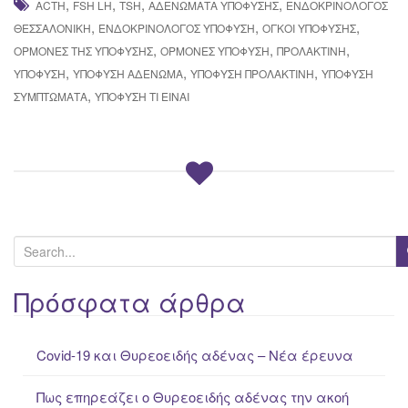
,
,
,
,
ACTH
FSH LH
TSH
ΑΔΕΝΏΜΑΤΑ ΥΠΌΦΥΣΗΣ
ΕΝΔΟΚΡΙΝΟΛΌΓΟΣ
,
,
,
ΘΕΣΣΑΛΟΝΊΚΗ
ΕΝΔΟΚΡΙΝΟΛΌΓΟΣ ΥΠΌΦΥΣΗ
ΌΓΚΟΙ ΥΠΌΦΥΣΗΣ
,
,
,
ΟΡΜΌΝΕΣ ΤΗΣ ΥΠΌΦΥΣΗΣ
ΟΡΜΌΝΕΣ ΥΠΌΦΥΣΗ
ΠΡΟΛΑΚΤΊΝΗ
,
,
,
ΥΠΌΦΥΣΗ
ΥΠΌΦΥΣΗ ΑΔΈΝΩΜΑ
ΥΠΌΦΥΣΗ ΠΡΟΛΑΚΤΊΝΗ
ΥΠΌΦΥΣΗ
,
ΣΥΜΠΤΏΜΑΤΑ
ΥΠΌΦΥΣΗ ΤΙ ΕΊΝΑΙ
S
e
a
Πρόσφατα άρθρα
r
c
Covid-19 και Θυρεοειδής αδένας – Νέα έρευνα
h
f
Πως επηρεάζει ο Θυρεοειδής αδένας την ακοή
o