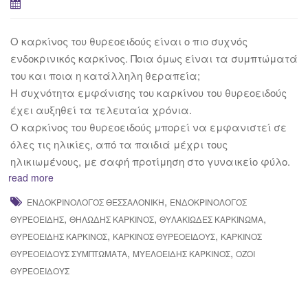
Ο καρκίνος του θυρεοειδούς είναι ο πιο συχνός
ενδοκρινικός καρκίνος. Ποια όμως είναι τα συμπτώματά
του και ποια η κατάλληλη θεραπεία;
Η συχνότητα εμφάνισης του καρκίνου του θυρεοειδούς
έχει αυξηθεί τα τελευταία χρόνια.
Ο καρκίνος του θυρεοειδούς μπορεί να εμφανιστεί σε
όλες τις ηλικίες, από τα παιδιά μέχρι τους
ηλικιωμένους, με σαφή προτίμηση στο γυναικείο φύλο.
read more
,
ΕΝΔΟΚΡΙΝΟΛΌΓΟΣ ΘΕΣΣΑΛΟΝΊΚΗ
ΕΝΔΟΚΡΙΝΟΛΌΓΟΣ
,
,
,
ΘΥΡΕΟΕΙΔΉΣ
ΘΗΛΏΔΗΣ ΚΑΡΚΊΝΟΣ
ΘΥΛΑΚΙΏΔΕΣ ΚΑΡΚΊΝΩΜΑ
,
,
ΘΥΡΕΟΕΙΔΉΣ ΚΑΡΚΊΝΟΣ
ΚΑΡΚΊΝΟΣ ΘΥΡΕΟΕΙΔΟΎΣ
ΚΑΡΚΊΝΟΣ
,
,
ΘΥΡΕΟΕΙΔΟΎΣ ΣΥΜΠΤΏΜΑΤΑ
ΜΥΕΛΟΕΙΔΉΣ ΚΑΡΚΊΝΟΣ
ΌΖΟΙ
ΘΥΡΕΟΕΙΔΟΎΣ