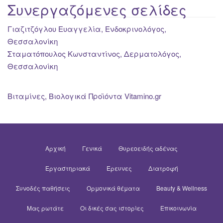
Συνεργαζόμενες σελίδες
Γιαζιτζόγλου Ευαγγελία, Ενδοκρινολόγος,
Θεσσαλονίκη
Σταματόπουλος Κωνσταντίνος, Δερματολόγος,
Θεσσαλονίκη
Βιταμίνες, Βιολογικά Προϊόντα Vitamino.gr
Αρχική
Γενικά
Θυρεοειδής αδένας
Εργαστηριακά
Έρευνες
Διατροφή
Συνοδές παθήσεις
Ορμονικά θέματα
Beauty & Wellness
Μας ρωτάτε
Οι δικές σας ιστορίες
Επικοινωνία