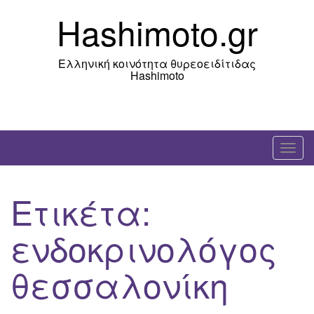
Skip
Hashimoto.gr
to
content
Ελληνική κοινότητα θυρεοειδίτιδας
Hashimoto
T
o
g
Ετικέτα:
g
l
ενδοκρινολόγος
e
n
θεσσαλονίκη
a
v
i