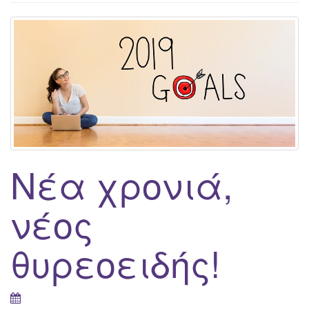
g
a
t
i
o
n
Νέα χρονιά,
νέος
θυρεοειδής!