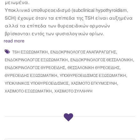
μειωμένα.
Υποκλινικό υποθυρεοειδισμό (subclinical hypothyroidism,
SCH) έχουμε όταν τα επίπεδα της TSH είναι αυξημένα
αλλά τα επίπεδα των θυρεοειδικών ορμονών
βρίσκονται εντός των φυσιολογικών ορίων.
read more
,
,
TSH ΕΞΩΣΩΜΑΤΙΚΉ
ΕΝΔΟΚΡΙΝΟΛΌΓΟΣ ΑΝΑΠΑΡΑΓΩΓΉΣ
,
,
ΕΝΔΟΚΡΙΝΟΛΌΓΟΣ ΕΞΩΣΩΜΑΤΙΚΉ
ΕΝΔΟΚΡΙΝΟΛΌΓΟΣ ΘΕΣΣΑΛΟΝΊΚΗ
,
,
ΕΝΔΟΚΡΙΝΟΛΌΓΟΣ ΘΥΡΕΟΕΙΔΉΣ
ΘΕΣΣΑΛΟΝΊΚΗ ΘΥΡΕΟΕΙΔΉΣ
,
,
ΘΥΡΕΟΕΙΔΉΣ ΕΞΩΣΩΜΑΤΙΚΉ
ΥΠΟΘΥΡΕΟΕΙΔΙΣΜΌΣ ΕΞΩΣΩΜΑΤΙΚΉ
,
,
ΥΠΟΚΛΙΝΙΚΌΣ ΥΠΟΘΥΡΕΟΕΙΔΙΣΜΌΣ
ΧΑΣΙΜΌΤΟ ΕΓΚΥΜΟΣΎΝΗ
,
ΧΑΣΙΜΌΤΟ ΕΞΩΣΩΜΑΤΙΚΉ
ΧΑΣΙΜΌΤΟ ΣΎΛΛΗΨΗ