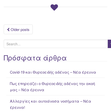
Posts
Older posts
navigation
S
e
a
Πρόσφατα άρθρα
r
c
Covid-19 και Θυρεοειδής αδένας – Νέα έρευνα
h
f
Πως επηρεάζει ο Θυρεοειδής αδένας την ακοή
o
μας – Νέα έρευνα
r
:
Αλλεργίες και αυτοάνοσα νοσήματα – Νέα
έρευνα!