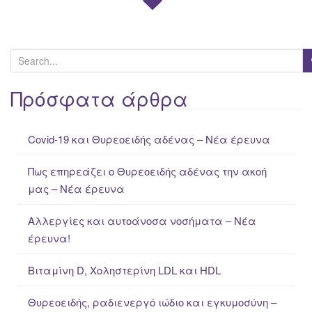
S
e
a
Πρόσφατα άρθρα
r
c
Covid-19 και Θυρεοειδής αδένας – Νέα έρευνα
h
f
Πως επηρεάζει ο Θυρεοειδής αδένας την ακοή
o
μας – Νέα έρευνα
r
:
Αλλεργίες και αυτοάνοσα νοσήματα – Νέα
έρευνα!
Βιταμίνη D, Χοληστερίνη LDL και HDL
Θυρεοειδής, ραδιενεργό ιώδιο και εγκυμοσύνη –