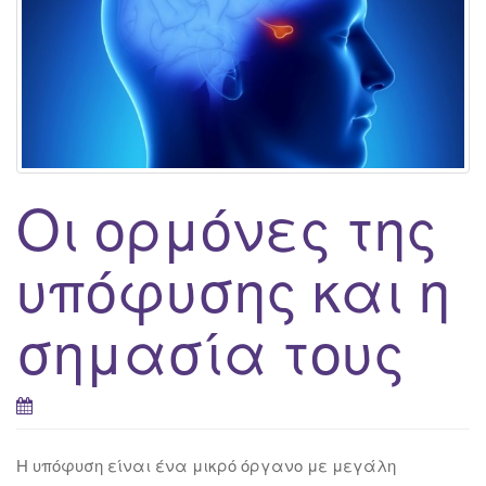
g
a
t
i
o
n
Οι ορμόνες της
υπόφυσης και η
σημασία τους
H υπόφυση είναι ένα μικρό όργανο με μεγάλη