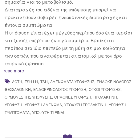
σημασία για το μεταβολισμό.
Διαταραχές του αδένα της υπόφυσης μπορεί να
προκαλέσουν σοβαρές ενδοκρινικές διαταραχές και
έντονα συμπτώματα.
Η υπόφυση είναι έχει μέγεθος περίπου όσο ένα κεράσι
και ζυγίζει περίπου ένα γραμμάριο. Βρίσκεται
περίπου στο ίδιο επίπεδο με τη μύτη σε μια κοιλότητα
των οστών, που αναφέρεται ανατομικά με τον όρο
τουρκικό εφίππιο.
read more
,
,
,
,
ACTH
FSH LH
TSH
ΑΔΕΝΏΜΑΤΑ ΥΠΌΦΥΣΗΣ
ΕΝΔΟΚΡΙΝΟΛΌΓΟΣ
,
,
,
ΘΕΣΣΑΛΟΝΊΚΗ
ΕΝΔΟΚΡΙΝΟΛΌΓΟΣ ΥΠΌΦΥΣΗ
ΌΓΚΟΙ ΥΠΌΦΥΣΗΣ
,
,
,
ΟΡΜΌΝΕΣ ΤΗΣ ΥΠΌΦΥΣΗΣ
ΟΡΜΌΝΕΣ ΥΠΌΦΥΣΗ
ΠΡΟΛΑΚΤΊΝΗ
,
,
,
ΥΠΌΦΥΣΗ
ΥΠΌΦΥΣΗ ΑΔΈΝΩΜΑ
ΥΠΌΦΥΣΗ ΠΡΟΛΑΚΤΊΝΗ
ΥΠΌΦΥΣΗ
,
ΣΥΜΠΤΏΜΑΤΑ
ΥΠΌΦΥΣΗ ΤΙ ΕΊΝΑΙ