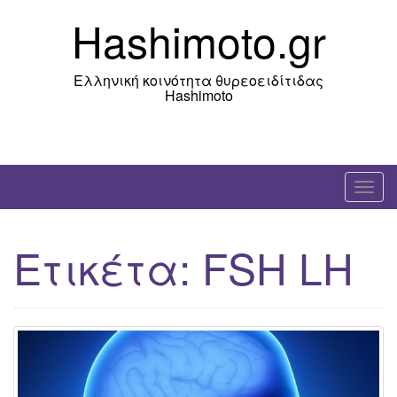
Skip
Hashimoto.gr
to
content
Ελληνική κοινότητα θυρεοειδίτιδας
Hashimoto
T
o
g
Ετικέτα:
FSH LH
g
l
e
n
a
v
i