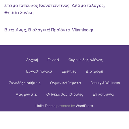
Σταματόπουλος Κωνσταντίνος, Δερματολόγος,
Θεσσαλονίκη
Βιταμίνες, Βιολογικά Προϊόντα Vitamino.gr
Αρχική
Γενικά
Θυρεοειδής αδένας
Εργαστηριακά
Έρευνες
Διατροφή
Συνοδές παθήσεις
Ορμονικά θέματα
Beauty & Wellness
Μας ρωτάτε
Οι δικές σας ιστορίες
Επικοινωνία
Unite Theme
powered by
WordPress
.