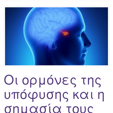
g
a
t
i
o
n
Οι ορμόνες της
υπόφυσης και η
σημασία τους