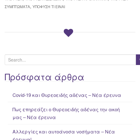
,
ΣΥΜΠΤΏΜΑΤΑ
ΥΠΌΦΥΣΗ ΤΙ ΕΊΝΑΙ
S
e
a
Πρόσφατα άρθρα
r
c
Covid-19 και Θυρεοειδής αδένας – Νέα έρευνα
h
f
Πως επηρεάζει ο Θυρεοειδής αδένας την ακοή
o
μας – Νέα έρευνα
r
:
Αλλεργίες και αυτοάνοσα νοσήματα – Νέα
έρευνα!