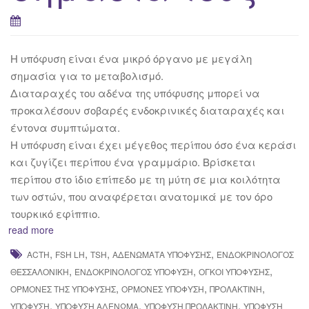
H υπόφυση είναι ένα μικρό όργανο με μεγάλη
σημασία για το μεταβολισμό.
Διαταραχές του αδένα της υπόφυσης μπορεί να
προκαλέσουν σοβαρές ενδοκρινικές διαταραχές και
έντονα συμπτώματα.
Η υπόφυση είναι έχει μέγεθος περίπου όσο ένα κεράσι
και ζυγίζει περίπου ένα γραμμάριο. Βρίσκεται
περίπου στο ίδιο επίπεδο με τη μύτη σε μια κοιλότητα
των οστών, που αναφέρεται ανατομικά με τον όρο
τουρκικό εφίππιο.
read more
,
,
,
,
ACTH
FSH LH
TSH
ΑΔΕΝΏΜΑΤΑ ΥΠΌΦΥΣΗΣ
ΕΝΔΟΚΡΙΝΟΛΌΓΟΣ
,
,
,
ΘΕΣΣΑΛΟΝΊΚΗ
ΕΝΔΟΚΡΙΝΟΛΌΓΟΣ ΥΠΌΦΥΣΗ
ΌΓΚΟΙ ΥΠΌΦΥΣΗΣ
,
,
,
ΟΡΜΌΝΕΣ ΤΗΣ ΥΠΌΦΥΣΗΣ
ΟΡΜΌΝΕΣ ΥΠΌΦΥΣΗ
ΠΡΟΛΑΚΤΊΝΗ
,
,
,
ΥΠΌΦΥΣΗ
ΥΠΌΦΥΣΗ ΑΔΈΝΩΜΑ
ΥΠΌΦΥΣΗ ΠΡΟΛΑΚΤΊΝΗ
ΥΠΌΦΥΣΗ