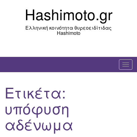
Skip
Hashimoto.gr
to
content
Ελληνική κοινότητα θυρεοειδίτιδας
Hashimoto
T
o
g
Ετικέτα:
g
l
υπόφυση
e
n
αδένωμα
a
v
i