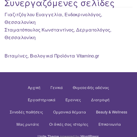
Συνεργαζόμενες σελίδες
Γιαζιτζόγλου Ευαγγελία, Ενδοκρινολόγος,
Θεσσαλονίκη
Σταματόπουλος Κωνσταντίνος, Δερματολόγος,
Θεσσαλονίκη
Βιταμίνες, Βιολογικά Προϊόντα Vitamino.gr
Αρχική
Γενικά
Θυρεοειδής αδένας
Εργαστηριακά
Έρευνες
Διατροφή
Συνοδές παθήσεις
Ορμονικά θέματα
Beauty & Wellness
Μας ρωτάτε
Οι δικές σας ιστορίες
Επικοινωνία
Unite Theme
powered by
WordPress
.