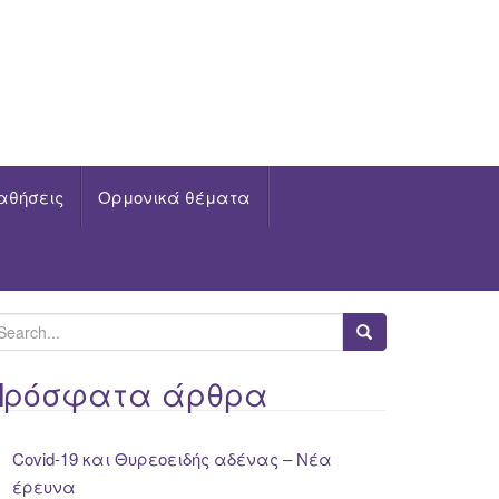
αθήσεις
Ορμονικά θέματα
Πρόσφατα άρθρα
Covid-19 και Θυρεοειδής αδένας – Νέα
έρευνα