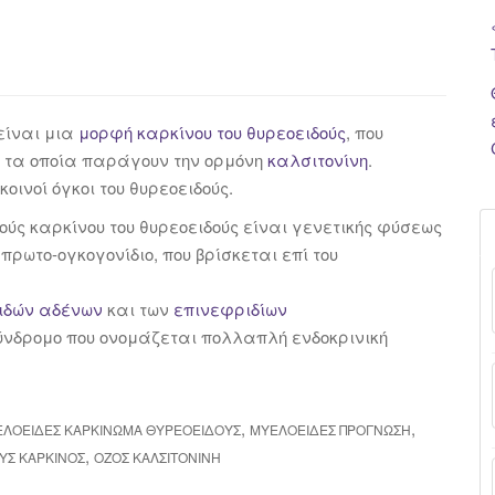
 είναι μια
μορφή καρκίνου του θυρεοειδούς
, που
 τα οποία παράγουν την ορμόνη
καλσιτονίνη
.
κοινοί όγκοι του θυρεοειδούς.
ούς καρκίνου του θυρεοειδούς είναι γενετικής φύσεως
ρωτο-ογκογονίδιο, που βρίσκεται επί του
ιδών αδένων
και των
επινεφριδίων
ύνδρομο που ονομάζεται πολλαπλή ενδοκρινική
,
,
ΛΟΕΙΔΈΣ ΚΑΡΚΊΝΩΜΑ ΘΥΡΕΟΕΙΔΟΎΣ
ΜΥΕΛΟΕΙΔΈΣ ΠΡΌΓΝΩΣΗ
,
ΎΣ ΚΑΡΚΊΝΟΣ
ΟΖΟΣ ΚΑΛΣΙΤΟΝΊΝΗ