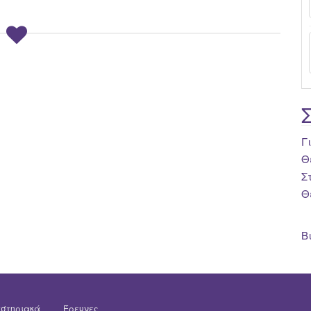
Γ
Θ
Σ
Θ
Β
στηριακά
Έρευνες