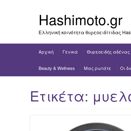
Skip
to
Hashimoto.gr
content
Ελληνική κοινότητα θυρεοειδίτιδας Has
Αρχική
Γενικά
Θυρεοειδής αδένας
Beauty & Wellness
Μας ρωτάτε
Οι δ
Ετικέτα:
μυελ