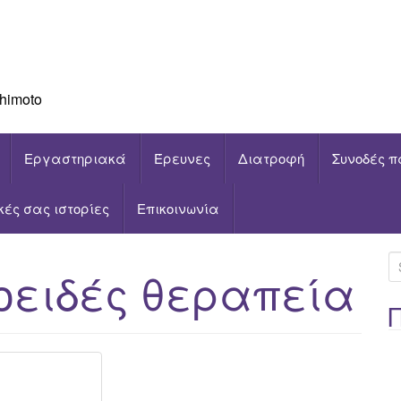
himoto
Εργαστηριακά
Έρευνες
Διατροφή
Συνοδές π
ικές σας ιστορίες
Επικοινωνία
S
οειδές θεραπεία
e
a
r
c
h
f