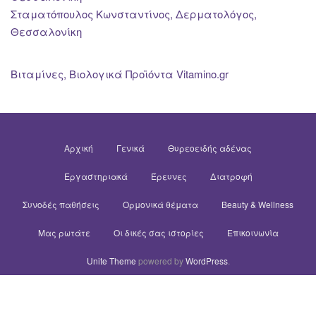
Σταματόπουλος Κωνσταντίνος, Δερματολόγος,
Θεσσαλονίκη
Βιταμίνες, Βιολογικά Προϊόντα Vitamino.gr
Αρχική
Γενικά
Θυρεοειδής αδένας
Εργαστηριακά
Έρευνες
Διατροφή
Συνοδές παθήσεις
Ορμονικά θέματα
Beauty & Wellness
Μας ρωτάτε
Οι δικές σας ιστορίες
Επικοινωνία
Unite Theme
powered by
WordPress
.