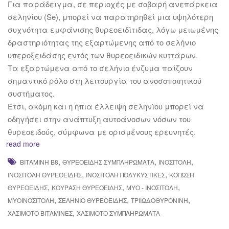
Για παράδειγμα, σε περιοχές με σοβαρή ανεπάρκεια
σεληνίου (Se), μπορεί να παρατηρηθεί μια υψηλότερη
συχνότητα εμφάνισης θυρεοειδίτιδας, λόγω μειωμένης
δραστηριότητας της εξαρτώμενης από το σελήνιο
υπεροξειδάσης εντός των θυρεοειδικών κυττάρων.
Τα εξαρτώμενα από το σελήνιο ένζυμα παίζουν
σημαντικό ρόλο στη λειτουργία του ανοσοποιητικού
συστήματος.
Έτσι, ακόμη και η ήπια έλλειψη σεληνίου μπορεί να
οδηγήσει στην ανάπτυξη αυτοάνοσων νόσων του
θυρεοειδούς, σύμφωνα με ορισμένους ερευνητές.
read more
,
,
,
ΒΙΤΑΜΊΝΗ Β8
ΘΥΡΕΟΕΙΔΉΣ ΣΥΜΠΛΗΡΏΜΑΤΑ
ΙΝΟΣΙΤΌΛΗ
,
,
ΙΝΟΣΙΤΌΛΗ ΘΥΡΕΟΕΙΔΉΣ
ΙΝΟΣΙΤΌΛΗ ΠΟΛΥΚΥΣΤΙΚΈΣ
ΚΌΠΩΣΗ
,
,
,
ΘΥΡΕΟΕΙΔΉΣ
ΚΟΎΡΑΣΗ ΘΥΡΕΟΕΙΔΉΣ
ΜΎΟ - ΙΝΟΣΙΤΌΛΗ
,
,
,
ΜΥΟΙΝΟΣΙΤΌΛΗ
ΣΕΛΉΝΙΟ ΘΥΡΕΟΕΙΔΉΣ
ΤΡΙΙΩΔΟΘΥΡΟΝΊΝΗ
,
ΧΑΣΙΜΌΤΟ ΒΙΤΑΜΊΝΕΣ
ΧΑΣΙΜΌΤΟ ΣΥΜΠΛΗΡΏΜΑΤΑ