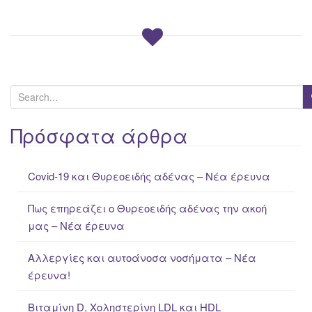
S
e
a
Πρόσφατα άρθρα
r
c
Covid-19 και Θυρεοειδής αδένας – Νέα έρευνα
h
f
Πως επηρεάζει ο Θυρεοειδής αδένας την ακοή
o
μας – Νέα έρευνα
r
:
Αλλεργίες και αυτοάνοσα νοσήματα – Νέα
έρευνα!
Βιταμίνη D, Χοληστερίνη LDL και HDL