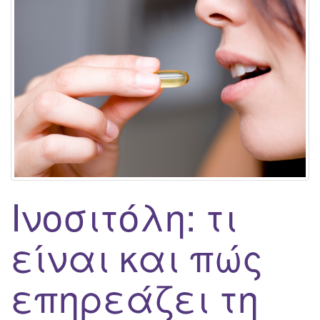
g
a
t
i
o
n
Ινοσιτόλη: τι
είναι και πώς
επηρεάζει τη