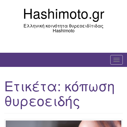
Skip
Hashimoto.gr
to
content
Ελληνική κοινότητα θυρεοειδίτιδας
Hashimoto
T
o
g
Ετικέτα:
κόπωση
g
l
θυρεοειδής
e
n
a
v
i