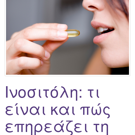
g
a
t
i
o
n
Ινοσιτόλη: τι
είναι και πώς
επηρεάζει τη