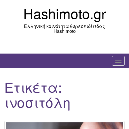
Skip
Hashimoto.gr
to
content
Ελληνική κοινότητα θυρεοειδίτιδας
Hashimoto
T
o
g
Ετικέτα:
g
l
ινοσιτόλη
e
n
a
v
i