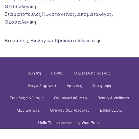
Θεσσαλονίκη
Σταματόπουλος Κωνσταντίνος, Δερματολόγος,
Θεσσαλονίκη
Βιταμίνες, Βιολογικά Προϊόντα Vitamino.gr
Αρχική
Γενικά
Θυρεοειδής αδένας
Εργαστηριακά
Έρευνες
Διατροφή
Συνοδές παθήσεις
Ορμονικά θέματα
Beauty & Wellness
Μας ρωτάτε
Οι δικές σας ιστορίες
Επικοινωνία
Unite Theme
powered by
WordPress
.