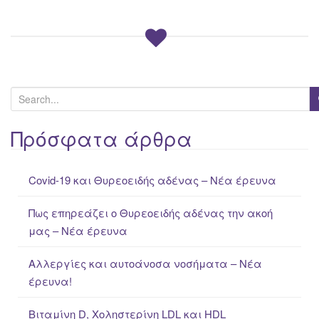
S
e
a
Πρόσφατα άρθρα
r
c
Covid-19 και Θυρεοειδής αδένας – Νέα έρευνα
h
f
Πως επηρεάζει ο Θυρεοειδής αδένας την ακοή
o
μας – Νέα έρευνα
r
:
Αλλεργίες και αυτοάνοσα νοσήματα – Νέα
έρευνα!
Βιταμίνη D, Χοληστερίνη LDL και HDL