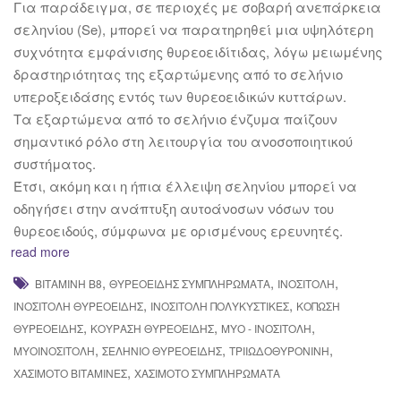
Για παράδειγμα, σε περιοχές με σοβαρή ανεπάρκεια
σεληνίου (Se), μπορεί να παρατηρηθεί μια υψηλότερη
συχνότητα εμφάνισης θυρεοειδίτιδας, λόγω μειωμένης
δραστηριότητας της εξαρτώμενης από το σελήνιο
υπεροξειδάσης εντός των θυρεοειδικών κυττάρων.
Τα εξαρτώμενα από το σελήνιο ένζυμα παίζουν
σημαντικό ρόλο στη λειτουργία του ανοσοποιητικού
συστήματος.
Έτσι, ακόμη και η ήπια έλλειψη σεληνίου μπορεί να
οδηγήσει στην ανάπτυξη αυτοάνοσων νόσων του
θυρεοειδούς, σύμφωνα με ορισμένους ερευνητές.
read more
,
,
,
ΒΙΤΑΜΊΝΗ Β8
ΘΥΡΕΟΕΙΔΉΣ ΣΥΜΠΛΗΡΏΜΑΤΑ
ΙΝΟΣΙΤΌΛΗ
,
,
ΙΝΟΣΙΤΌΛΗ ΘΥΡΕΟΕΙΔΉΣ
ΙΝΟΣΙΤΌΛΗ ΠΟΛΥΚΥΣΤΙΚΈΣ
ΚΌΠΩΣΗ
,
,
,
ΘΥΡΕΟΕΙΔΉΣ
ΚΟΎΡΑΣΗ ΘΥΡΕΟΕΙΔΉΣ
ΜΎΟ - ΙΝΟΣΙΤΌΛΗ
,
,
,
ΜΥΟΙΝΟΣΙΤΌΛΗ
ΣΕΛΉΝΙΟ ΘΥΡΕΟΕΙΔΉΣ
ΤΡΙΙΩΔΟΘΥΡΟΝΊΝΗ
,
ΧΑΣΙΜΌΤΟ ΒΙΤΑΜΊΝΕΣ
ΧΑΣΙΜΌΤΟ ΣΥΜΠΛΗΡΏΜΑΤΑ