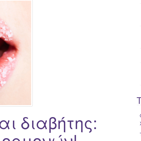
o
r
:
αι διαβήτης:
 ορμονών!