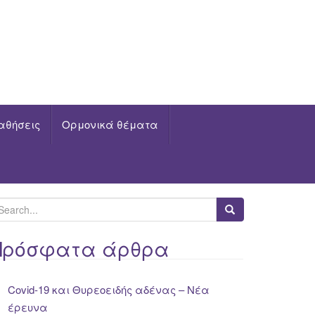
αθήσεις
Ορμονικά θέματα
Πρόσφατα άρθρα
Covid-19 και Θυρεοειδής αδένας – Νέα
έρευνα