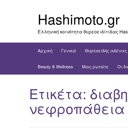
Skip
to
Hashimoto.gr
content
Ελληνική κοινότητα θυρεοειδίτιδας Has
Αρχική
Γενικά
Θυρεοειδής αδένας
Beauty & Wellness
Μας ρωτάτε
Οι δ
Ετικέτα:
διαβη
νεφροπάθεια