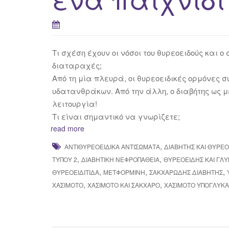
Τι σχέση έχουν οι νόσοι του θυρεοειδούς και 
διαταραχές;
Από τη μία πλευρά, οι θυρεοειδικές ορμόνες 
υδατανθράκων. Aπό την άλλη, ο διαβήτης ως 
λειτουργία!
Τι είναι σημαντικό να γνωρίζετε;
read more
,
ΑΝΤΙΘΥΡΕΟΕΙΔΙΚΆ ΑΝΤΙΣΏΜΑΤΑ
ΔΙΑΒΉΤΗΣ ΚΑΙ ΘΥΡΕ
,
,
ΤΎΠΟΥ 2
ΔΙΑΒΗΤΙΚΉ ΝΕΦΡΟΠΆΘΕΙΑ
ΘΥΡΕΟΕΙΔΉΣ ΚΑΙ ΓΛ
,
,
,
ΘΥΡΕΟΕΙΔΊΤΙΔΑ
ΜΕΤΦΟΡΜΊΝΗ
ΣΑΚΧΑΡΏΔΗΣ ΔΙΑΒΉΤΗΣ
,
,
ΧΑΣΙΜΌΤΟ
ΧΑΣΙΜΌΤΟ ΚΑΙ ΣΆΚΧΑΡΟ
ΧΑΣΙΜΌΤΟ ΥΠΟΓΛΥΚΑ