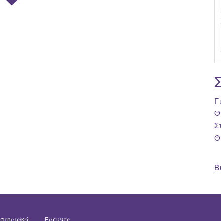
Γ
Θ
Σ
Θ
Β
στηριακά
Έρευνες