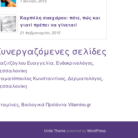
1 Ιουλίου, 2015
Καμπύλη σακχάρου: πότε, πώς και
γιατί πρέπει να γίνεται!
21 Φεβρουαρίου, 2015
Συνεργαζόμενες σελίδες
ιαζιτζόγλου Ευαγγελία, Ενδοκρινολόγος,
εσσαλονίκη
ταματόπουλος Κωνσταντίνος, Δερματολόγος,
εσσαλονίκη
ιταμίνες, Βιολογικά Προϊόντα Vitamino.gr
Unite Theme
powered by
WordPress
.