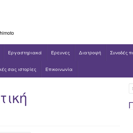
himoto
Εργαστηριακά
Έρευνες
Διατροφή
Συνοδές π
ικές σας ιστορίες
Επικοινωνία
S
τική
e
a
r
c
h
f