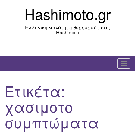
Skip
Hashimoto.gr
to
content
Ελληνική κοινότητα θυρεοειδίτιδας
Hashimoto
T
o
g
Ετικέτα:
g
l
χασιμοτο
e
n
συμπτώματα
a
v
i