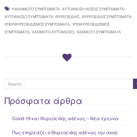
,
,
HASHIMOTO ΣΥΜΠΤΏΜΑΤΑ
ΑΥΤΟΆΝΟΣΗ ΝΌΣΟΣ ΣΥΜΠΤΏΜΑΤΑ
,
,
,
ΑΥΤΟΆΝΟΣΟ ΣΥΜΠΤΏΜΑΤΑ
ΘΥΡΕΟΕΙΔΉΣ
ΘΥΡΕΟΕΙΔΉΣ ΣΥΜΠΤΏΜΑΤΑ
,
ΥΠΕΡΘΥΡΕΟΕΙΔΙΣΜΌΣ ΣΥΜΠΤΏΜΑΤΑ
ΥΠΟΘΥΡΕΟΕΙΔΙΣΜΌΣ
,
,
ΣΥΜΠΤΏΜΑΤΑ
ΧΑΣΙΜΌΤΟ ΑΥΤΟΆΝΟΣΟ
ΧΑΣΙΜΟΤΟ ΣΥΜΠΤΏΜΑΤΑ
S
e
a
Πρόσφατα άρθρα
r
c
Covid-19 και Θυρεοειδής αδένας – Νέα έρευνα
h
f
Πως επηρεάζει ο Θυρεοειδής αδένας την ακοή
o