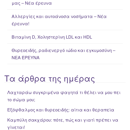
μας – Νέα έρευνα
r
:
Αλλεργίες και αυτοάνοσα νοσήματα – Νέα
έρευνα!
Βιταμίνη D, Χοληστερίνη LDL και HDL
Θυρεοειδής, ραδιενεργό ιώδιο και εγκυμοσύνη –
ΝΕΑ ΈΡΕΥΝΑ
Τα άρθρα της ημέρας
Λαχταράω συγκριμένα φαγητά τι θέλει να μου πει
το σώμα μου;
Εξόφθαλμος και θυρεοειδής: αίτια και θεραπεία
Καμπύλη σακχάρου: πότε, πώς και γιατί πρέπει να
γίνεται!