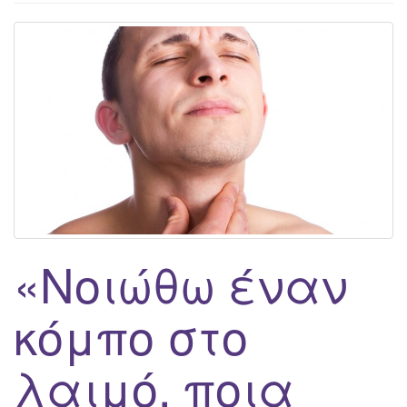
g
a
t
i
o
n
«Νοιώθω έναν
κόμπο στο
λαιμό, ποια