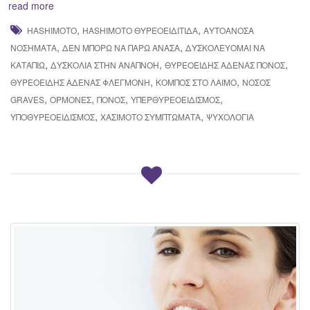
read more
,
,
HASHIMOTO
HASHIMOTO ΘΥΡΕΟΕΙΔΊΤΙΔΑ
ΑΥΤΟΆΝΟΣΑ
,
,
ΝΟΣΉΜΑΤΑ
ΔΕΝ ΜΠΟΡΩ ΝΑ ΠΑΡΩ ΑΝΑΣΑ
ΔΥΣΚΟΛΕΥΟΜΑΙ ΝΑ
,
,
,
ΚΑΤΑΠΙΩ
ΔΥΣΚΟΛΊΑ ΣΤΗΝ ΑΝΑΠΝΟΉ
ΘΥΡΕΟΕΙΔΉΣ ΑΔΈΝΑΣ ΠΌΝΟΣ
,
,
ΘΥΡΕΟΕΙΔΉΣ ΑΔΈΝΑΣ ΦΛΕΓΜΟΝΉ
ΚΌΜΠΟΣ ΣΤΟ ΛΑΙΜΌ
ΝΟΣΟΣ
,
,
,
,
GRAVES
ΟΡΜΌΝΕΣ
ΠΌΝΟΣ
ΥΠΕΡΘΥΡΕΟΕΙΔΙΣΜΌΣ
,
,
ΥΠΟΘΥΡΕΟΕΙΔΙΣΜΌΣ
ΧΑΣΙΜΟΤΟ ΣΥΜΠΤΏΜΑΤΑ
ΨΥΧΟΛΟΓΊΑ