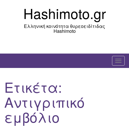
Skip
Hashimoto.gr
to
content
Ελληνική κοινότητα θυρεοειδίτιδας
Hashimoto
T
o
g
Ετικέτα:
g
l
Αντιγριπικό
e
n
εμβόλιο
a
v
i