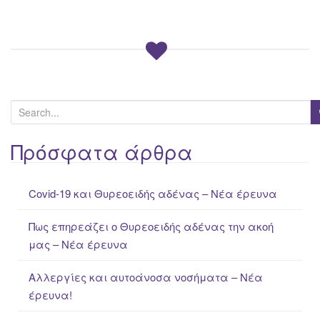
S
e
a
Πρόσφατα άρθρα
r
c
Covid-19 και Θυρεοειδής αδένας – Νέα έρευνα
h
f
Πως επηρεάζει ο Θυρεοειδής αδένας την ακοή
o
μας – Νέα έρευνα
r
:
Αλλεργίες και αυτοάνοσα νοσήματα – Νέα
έρευνα!