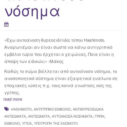
νόσημα
«Έχω αυτοάνοση θυρεοειδίτιδα τύπου Hashimoto.
Αναρωτιέμαι αν είναι σωστό να κάνω αντιγριπικό
εμβόλιο τώρα που έρχεται ο χειμώνας. Ποια είναι η
άποψη των ειδικών;» -Μάκης
Καθώς το σώμα βάλλεται από αυτοάνοσο νόσημα, το
ανοσοποιητικό σύστημα είναι εξαιρετικά ευάλωτο σε
εποχιακές ιώσεις π.χ. τους κοινά γνωστούς ιούς της
γρίπης.
read more
,
,
HASHIMOTO
ΑΝΤΙΓΡΙΠΙΚΌ ΕΜΒΌΛΙΟ
ΑΝΤΙΘΥΡΕΟΕΙΔΙΚΆ
,
,
,
,
ΑΝΤΙΣΏΜΑΤΑ
ΑΝΤΙΣΏΜΑΤΑ
ΑΥΤΟΆΝΟΣΑ ΝΟΣΉΜΑΤΑ
ΓΡΊΠΗ
,
,
ΕΜΒΌΛΙΟ
ΥΓΕΊΑ
ΥΠΟΤΡΟΠΉ ΤΗΣ ΧΑΣΙΜΌΤΟ