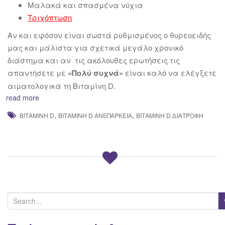
Μαλακά και σπασμένα νύχια
Τριχόπτωση
Αν και εφόσον είναι σωστά ρυθμισμένος ο θυρεοειδής
μας και μάλιστα για σχετικά μεγάλο χρονικό
διάστημα και αν τις ακόλουθες ερωτήσεις τις
απαντήσετε με
«Πολύ συχνά»
είναι καλό να ελέγξετε
αιματολογικά τη Βιταμίνη D.
read more
,
,
ΒΙΤΑΜΊΝΗ D
ΒΙΤΑΜΊΝΗ D ΑΝΕΠΆΡΚΕΙΑ
ΒΙΤΑΜΊΝΗ D ΔΙΑΤΡΟΦΉ
S
e
a