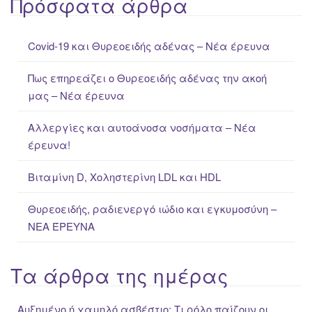
Πρόσφατα άρθρα
r
c
Covid-19 και Θυρεοειδής αδένας – Νέα έρευνα
h
f
Πως επηρεάζει ο Θυρεοειδής αδένας την ακοή
o
μας – Νέα έρευνα
r
:
Αλλεργίες και αυτοάνοσα νοσήματα – Νέα
έρευνα!
Βιταμίνη D, Χοληστερίνη LDL και HDL
Θυρεοειδής, ραδιενεργό ιώδιο και εγκυμοσύνη –
ΝΕΑ ΈΡΕΥΝΑ
Τα άρθρα της ημέρας
Αυξημένο ή χαμηλό ασβέστιο; Τι ρόλο παίζουν οι