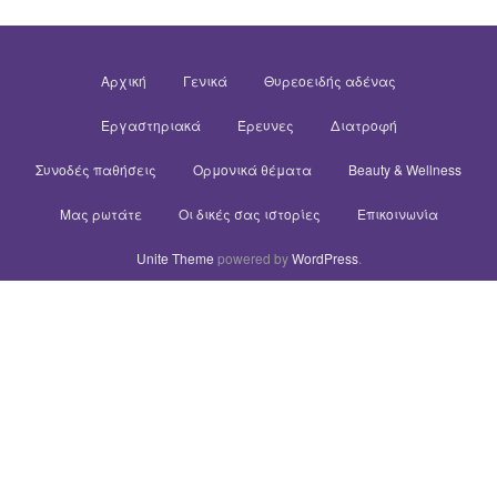
Αρχική
Γενικά
Θυρεοειδής αδένας
Εργαστηριακά
Έρευνες
Διατροφή
Συνοδές παθήσεις
Ορμονικά θέματα
Beauty & Wellness
Μας ρωτάτε
Οι δικές σας ιστορίες
Επικοινωνία
Unite Theme
powered by
WordPress
.