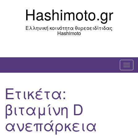
Skip
Hashimoto.gr
to
content
Ελληνική κοινότητα θυρεοειδίτιδας
Hashimoto
T
o
g
Ετικέτα:
g
l
βιταμίνη D
e
n
ανεπάρκεια
a
v
i