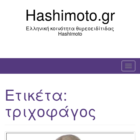
Skip
Hashimoto.gr
to
content
Ελληνική κοινότητα θυρεοειδίτιδας
Hashimoto
T
o
g
Ετικέτα:
g
l
τριχοφάγος
e
n
a
v
i