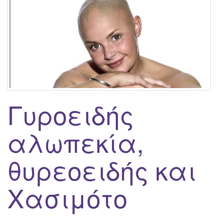
g
a
t
i
o
n
Γυροειδής
αλωπεκία,
θυρεοειδής και
Χασιμότο