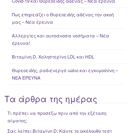
Covid-19 και Θυρεοειδής αδένας – Νέα έρευνα
h
f
Πως επηρεάζει ο Θυρεοειδής αδένας την ακοή
o
μας – Νέα έρευνα
r
:
Αλλεργίες και αυτοάνοσα νοσήματα – Νέα
έρευνα!
Βιταμίνη D, Χοληστερίνη LDL και HDL
Θυρεοειδής, ραδιενεργό ιώδιο και εγκυμοσύνη –
ΝΕΑ ΈΡΕΥΝΑ
Τα άρθρα της ημέρας
Τι πρέπει να προσέξω πριν από την εξέταση
αίματος;
Σας λείπει Βιταμίνη D; Κάντε το ακόλουθο τεστ