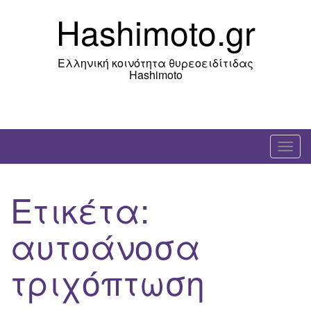
Skip
Hashimoto.gr
to
content
Ελληνική κοινότητα θυρεοειδίτιδας
Hashimoto
T
o
g
Ετικέτα:
g
l
αυτοάνοσα
e
n
τριχόπτωση
a
v
i