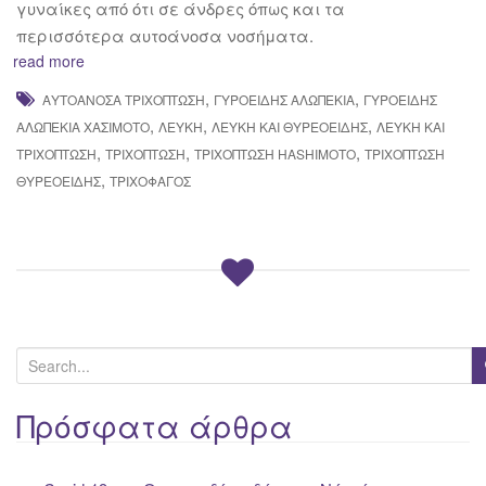
γυναίκες από ότι σε άνδρες όπως και τα
περισσότερα αυτοάνοσα νοσήματα.
read more
,
,
ΑΥΤΟΆΝΟΣΑ ΤΡΙΧΌΠΤΩΣΗ
ΓΥΡΟΕΙΔΉΣ ΑΛΩΠΕΚΊΑ
ΓΥΡΟΕΙΔΉΣ
,
,
,
ΑΛΩΠΕΚΊΑ ΧΑΣΙΜΌΤΟ
ΛΕΎΚΗ
ΛΕΎΚΗ ΚΑΙ ΘΥΡΕΟΕΙΔΉΣ
ΛΕΎΚΗ ΚΑΙ
,
,
,
ΤΡΙΧΌΠΤΩΣΗ
ΤΡΙΧΌΠΤΩΣΗ
ΤΡΙΧΟΠΤΩΣΗ HASHIMOTO
ΤΡΙΧΌΠΤΩΣΗ
,
ΘΥΡΕΟΕΙΔΉΣ
ΤΡΙΧΟΦΆΓΟΣ
S
e
a
Πρόσφατα άρθρα
r
c