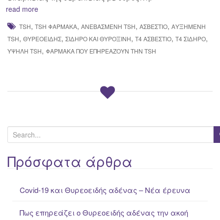
read more
,
,
,
,
TSH
TSH ΦΑΡΜΑΚΑ
ΑΝΕΒΑΣΜΈΝΗ TSH
ΑΣΒΈΣΤΙΟ
ΑΥΞΗΜΈΝΗ
,
,
,
,
,
TSH
ΘΥΡΕΟΕΙΔΉΣ
ΣΊΔΗΡΟ ΚΑΙ ΘΥΡΟΞΊΝΗ
Τ4 ΑΣΒΕΣΤΙΟ
Τ4 ΣΙΔΗΡΟ
,
ΥΨΗΛΉ TSH
ΦΆΡΜΑΚΑ ΠΟΥ ΕΠΗΡΕΆΖΟΥΝ ΤΗΝ TSH
S
e
a
Πρόσφατα άρθρα
r
c
Covid-19 και Θυρεοειδής αδένας – Νέα έρευνα
h
f
Πως επηρεάζει ο Θυρεοειδής αδένας την ακοή
o