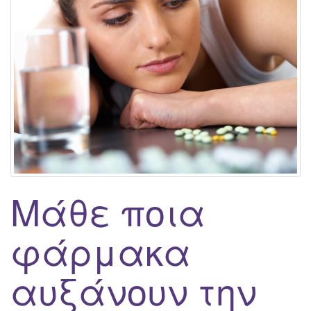
g
a
t
i
o
n
Μάθε ποια
φάρμακα
αυξάνουν την