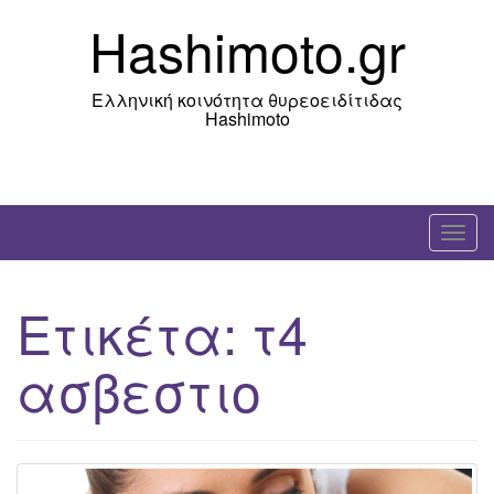
Skip
Hashimoto.gr
to
content
Ελληνική κοινότητα θυρεοειδίτιδας
Hashimoto
T
o
g
Ετικέτα:
τ4
g
l
ασβεστιο
e
n
a
v
i