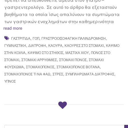
γαστρεντερολόγο. Σε αυτό το άρθρο θα εξεταστούν
βοηθήματα τα οποία ίσως απαλύνουν τα συμπτώματα
των γαστρικών ενοχλημάτων στην καθημερινότητα
read more
,
,
,
ΓΑΣΤΡΊΤΙΔΑ
ΓΟΠ
ΓΡΑΣΤΡΟΟΙΣΟΦΑΓΙΚΉ ΠΑΛΙΝΔΡΌΜΗΣΗ
,
,
,
,
ΓΥΜΝΑΣΤΙΚΉ
ΔΙΑΤΡΟΦΉ
ΚΑΟΎΡΑ
ΚΑΟΎΡΕΣ ΣΤΟ ΣΤΟΜΆΧΙ
ΚΆΨΙΜΟ
,
,
,
ΣΤΗΝ ΚΟΙΛΙΆ
ΚΆΨΙΜΟ ΣΤΟ ΣΤΉΘΟΣ
ΜΑΣΤΊΧΑ ΧΊΟΥ
ΠΌΝΟΣ ΣΤΟ
,
,
,
ΣΤΟΜΆΧΙ
ΣΤΟΜΆΧΙ ΑΡΡΥΘΜΊΕΣ
ΣΤΟΜΆΧΙ ΠΌΝΟΣ
ΣΤΟΜΆΧΙ
,
,
,
ΦΟΎΣΚΩΜΑ
ΣΤΟΜΑΧΌΠΟΝΟΣ
ΣΤΟΜΑΧΌΠΟΝΟΣ ΒΌΤΑΝΑ
,
,
,
ΣΤΟΜΑΧΌΠΟΝΟΣ ΤΙ ΝΑ ΦΆΩ
ΣΤΡΕΣ
ΣΥΜΠΛΗΡΏΜΑΤΑ ΔΙΑΤΡΟΦΉΣ
ΎΠΝΟΣ
S