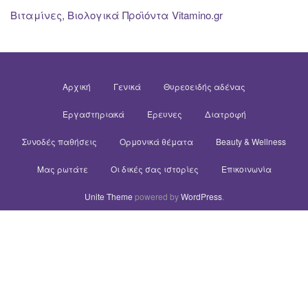
Βιταμίνες, Βιολογικά Προϊόντα Vitamino.gr
Αρχική
Γενικά
Θυρεοειδής αδένας
Εργαστηριακά
Έρευνες
Διατροφή
Συνοδές παθήσεις
Ορμονικά θέματα
Beauty & Wellness
Μας ρωτάτε
Οι δικές σας ιστορίες
Επικοινωνία
Unite Theme
powered by
WordPress
.