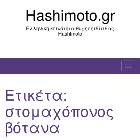
Skip
Hashimoto.gr
to
content
Ελληνική κοινότητα θυρεοειδίτιδας
Hashimoto
T
o
g
Ετικέτα:
g
l
στομαχόπονος
e
n
βότανα
a
v
i