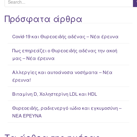
e
a
Πρόσφατα άρθρα
r
c
Covid-19 και Θυρεοειδής αδένας – Νέα έρευνα
h
f
Πως επηρεάζει ο Θυρεοειδής αδένας την ακοή
o
μας – Νέα έρευνα
r
:
Αλλεργίες και αυτοάνοσα νοσήματα – Νέα
έρευνα!
Βιταμίνη D, Χοληστερίνη LDL και HDL
Θυρεοειδής, ραδιενεργό ιώδιο και εγκυμοσύνη –
ΝΕΑ ΈΡΕΥΝΑ