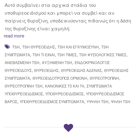
Αυτό συμβαίνει στα αρχικά στάδια του
υποθυρεοειδισμού και μπορεί να συμβεί και αν
παίρνεις θυροξίνη, υποδεικνύοντας πιθανώς ότι η δόση
της θυροξίνης είναι χαμηλή.
read more
,
,
,
TSH
TSH ΘΥΡΕΟΕΙΔΉΣ
TSH ΚΑΙ ΕΓΚΥΜΟΣΎΝΗ
TSH
,
,
,
,
ΣΥΜΠΤΏΜΑΤΑ
TSH ΤΙ ΕΙΝΑΙ
TSH ΤΙΜΈΣ
TSH ΦΥΣΙΟΛΟΓΙΚΈΣ ΤΙΜΈΣ
,
,
ΑΝΕΒΑΣΜΈΝΗ TSH
ΑΥΞΗΜΈΝΗ TSH
ΕΝΔΟΚΡΙΝΟΛΌΓΟΣ
,
,
,
ΘΥΡΕΟΕΙΔΟΎΣ
ΘΥΡΕΟΕΙΔΉΣ
ΘΥΡΕΟΕΙΔΉΣ ΑΔΈΝΑΣ
ΘΥΡΕΟΕΙΔΉΣ
,
,
,
ΣΥΜΠΤΏΜΑΤΑ
ΘΥΡΕΟΕΙΔΟΤΡΌΠΟΣ ΟΡΜΌΝΗ
ΘΥΡΕΟΤΡΟΠΊΝΗ
,
,
ΘΥΡΕΟΤΡΟΠΊΝΗ TSH
ΚΑΝΟΝΙΚΈΣ Τ3 ΚΑΙ Τ4
ΣΥΜΠΤΏΜΑΤΑ
,
,
ΥΠΟΘΥΡΕΟΕΙΔΙΣΜΌΣ
ΥΠΟΘΥΡΕΟΕΙΔΙΣΜΌΣ
ΥΠΟΘΥΡΕΟΕΙΔΙΣΜΌΣ
,
,
,
ΒΆΡΟΣ
ΥΠΟΘΥΡΕΟΕΙΔΙΣΜΌΣ ΣΥΜΠΤΏΜΑΤΑ
ΥΨΗΛΉ TSH
ΨΗΛΉ TSH