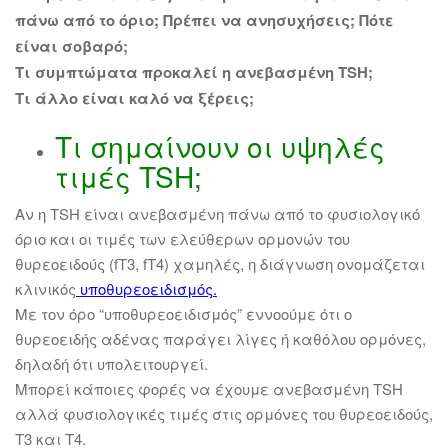
πάνω από το όριο; Πρέπει να ανησυχήσεις; Πότε
είναι σοβαρό;
Τι συμπτώματα προκαλεί η ανεβασμένη TSH;
Τι άλλο είναι καλό να ξέρεις;
Τι σημαίνουν οι υψηλές
τιμές TSH;
Αν η TSH είναι ανεβασμένη πάνω από το φυσιολογικό
όριο και οι τιμές των ελεύθερων ορμονών του
θυρεοειδούς (fT3, fT4) χαμηλές, η διάγνωση ονομάζεται
κλινικός
υποθυρεοειδισμός
.
Με τον όρο “υποθυρεοειδισμός” εννοούμε ότι ο
θυρεοειδής αδένας παράγει λίγες ή καθόλου ορμόνες,
δηλαδή ότι υπολειτουργεί.
Μπορεί κάποιες φορές να έχουμε ανεβασμένη TSH
αλλά φυσιολογικές τιμές στις ορμόνες του θυρεοειδούς,
Τ3 και Τ4.