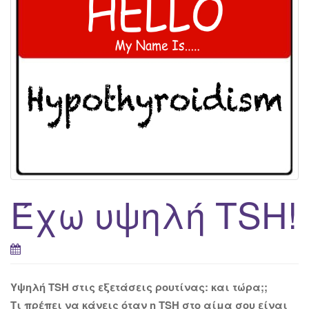
g
a
t
i
o
n
Έχω υψηλή ΤSH!
Υψηλή TSH στις εξετάσεις ρουτίνας: και τώρα;;
Τι πρέπει να κάνεις όταν η TSH στο αίμα σου είναι