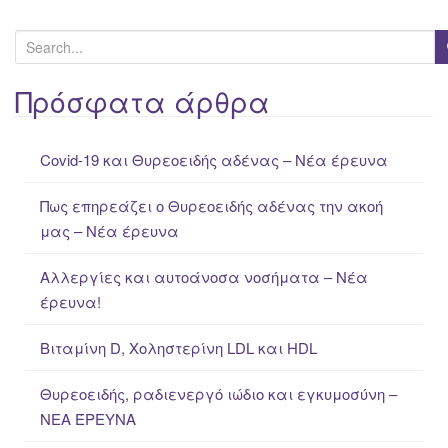
S
e
a
Πρόσφατα άρθρα
r
c
Covid-19 και Θυρεοειδής αδένας – Νέα έρευνα
h
f
Πως επηρεάζει ο Θυρεοειδής αδένας την ακοή
o
μας – Νέα έρευνα
r
:
Αλλεργίες και αυτοάνοσα νοσήματα – Νέα
έρευνα!
Βιταμίνη D, Χοληστερίνη LDL και HDL
Θυρεοειδής, ραδιενεργό ιώδιο και εγκυμοσύνη –
ΝΕΑ ΈΡΕΥΝΑ