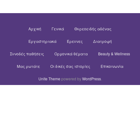
Αρχική
Γενικά
Θυρεοειδής αδένας
Εργαστηριακά
Έρευνες
Διατροφή
Συνοδές παθήσεις
Ορμονικά θέματα
Beauty & Wellness
Μας ρωτάτε
Οι δικές σας ιστορίες
Επικοινωνία
Unite Theme
powered by
WordPress
.