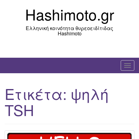
Skip
Hashimoto.gr
to
content
Ελληνική κοινότητα θυρεοειδίτιδας
Hashimoto
T
o
g
Ετικέτα:
ψηλή
g
l
TSH
e
n
a
v
i