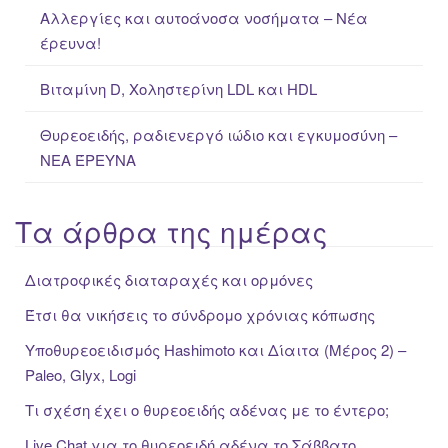
:
Αλλεργίες και αυτοάνοσα νοσήματα – Νέα
έρευνα!
Βιταμίνη D, Χοληστερίνη LDL και HDL
Θυρεοειδής, ραδιενεργό ιώδιο και εγκυμοσύνη –
ΝΕΑ ΈΡΕΥΝΑ
Τα άρθρα της ημέρας
Διατροφικές διαταραχές και ορμόνες
Έτσι θα νικήσεις το σύνδρομο χρόνιας κόπωσης
Υποθυρεοειδισμός Hashimoto και Δίαιτα (Μέρος 2) –
Paleo, Glyx, Logi
Τι σχέση έχει ο θυρεοειδής αδένας με το έντερο;
Live Chat για το θυρεοειδή αδένα το Σάββατο,