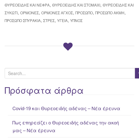
,
,
ΘΥΡΕΟΕΙΔΉΣ ΚΑΙ ΝΕΦΡΆ
ΘΥΡΕΟΕΙΔΉΣ ΚΑΙ ΣΤΟΜΆΧΙ
ΘΥΡΕΟΕΙΔΉΣ ΚΑΙ
,
,
,
,
,
ΣΥΚΏΤΙ
ΟΡΜΌΝΕΣ
ΟΡΜΌΝΕΣ ΆΓΧΟΣ
ΠΡΌΣΩΠΟ
ΠΡΌΣΩΠΟ ΑΚΜΉ
,
,
,
ΠΡΌΣΩΠΟ ΣΠΥΡΆΚΙΑ
ΣΤΡΕΣ
ΥΓΕΊΑ
ΎΠΝΟΣ
S
e
a
Πρόσφατα άρθρα
r
c
Covid-19 και Θυρεοειδής αδένας – Νέα έρευνα
h
f
Πως επηρεάζει ο Θυρεοειδής αδένας την ακοή
o
μας – Νέα έρευνα
r