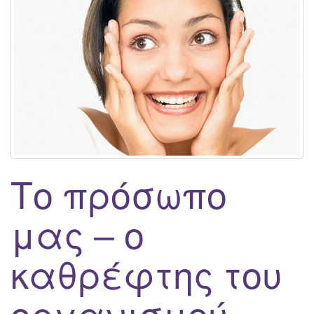
g
a
t
i
o
n
Το πρόσωπο
μας – ο
καθρέφτης του
οργανισμού