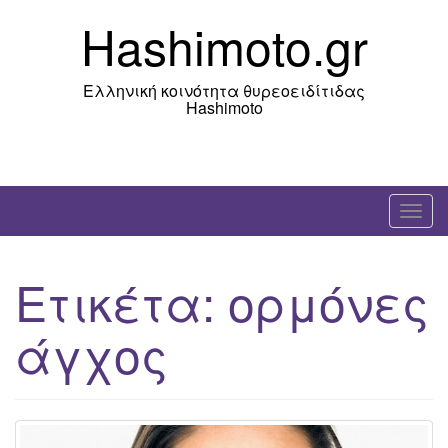
Skip
Hashimoto.gr
to
content
Ελληνική κοινότητα θυρεοειδίτιδας
Hashimoto
T
o
g
Ετικέτα:
ορμόνες
g
l
άγχος
e
n
a
v
i