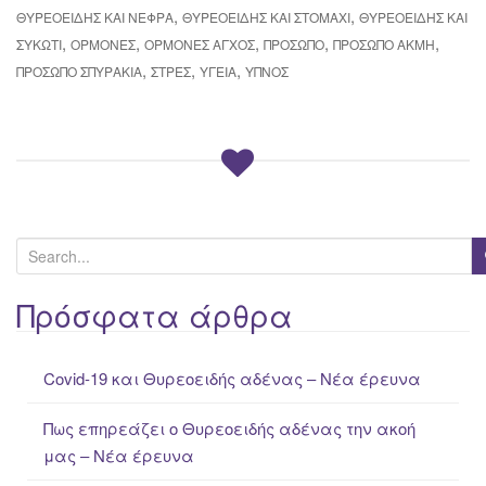
,
,
ΘΥΡΕΟΕΙΔΉΣ ΚΑΙ ΝΕΦΡΆ
ΘΥΡΕΟΕΙΔΉΣ ΚΑΙ ΣΤΟΜΆΧΙ
ΘΥΡΕΟΕΙΔΉΣ ΚΑΙ
,
,
,
,
,
ΣΥΚΏΤΙ
ΟΡΜΌΝΕΣ
ΟΡΜΌΝΕΣ ΆΓΧΟΣ
ΠΡΌΣΩΠΟ
ΠΡΌΣΩΠΟ ΑΚΜΉ
,
,
,
ΠΡΌΣΩΠΟ ΣΠΥΡΆΚΙΑ
ΣΤΡΕΣ
ΥΓΕΊΑ
ΎΠΝΟΣ
S
e
a
Πρόσφατα άρθρα
r
c
Covid-19 και Θυρεοειδής αδένας – Νέα έρευνα
h
f
Πως επηρεάζει ο Θυρεοειδής αδένας την ακοή
o
μας – Νέα έρευνα
r