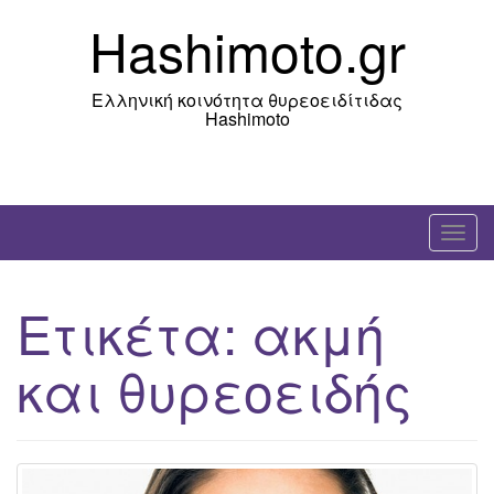
Skip
Hashimoto.gr
to
content
Ελληνική κοινότητα θυρεοειδίτιδας
Hashimoto
T
o
g
Ετικέτα:
ακμή
g
l
και θυρεοειδής
e
n
a
v
i