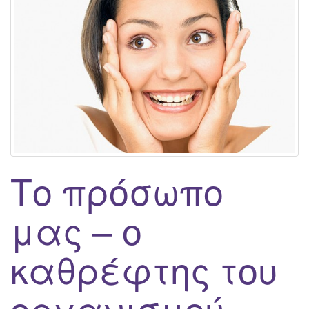
g
a
t
i
o
n
Το πρόσωπο
μας – ο
καθρέφτης του
οργανισμού