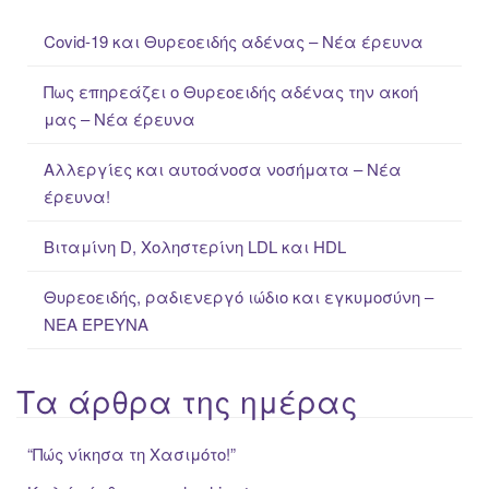
c
Covid-19 και Θυρεοειδής αδένας – Νέα έρευνα
h
f
Πως επηρεάζει ο Θυρεοειδής αδένας την ακοή
o
μας – Νέα έρευνα
r
:
Αλλεργίες και αυτοάνοσα νοσήματα – Νέα
έρευνα!
Βιταμίνη D, Χοληστερίνη LDL και HDL
Θυρεοειδής, ραδιενεργό ιώδιο και εγκυμοσύνη –
ΝΕΑ ΈΡΕΥΝΑ
Τα άρθρα της ημέρας
“Πώς νίκησα τη Χασιμότο!”