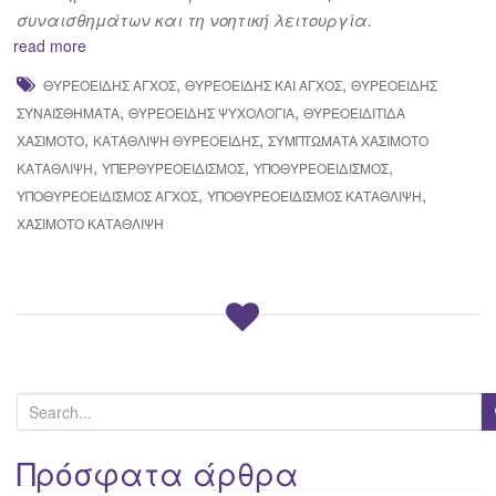
συναισθημάτων και τη νοητική λειτουργία.
read more
,
,
ΘΥΡΕΟΕΙΔΉΣ ΆΓΧΟΣ
ΘΥΡΕΟΕΙΔΉΣ ΚΑΙ ΆΓΧΟΣ
ΘΥΡΕΟΕΙΔΉΣ
,
,
ΣΥΝΑΙΣΘΉΜΑΤΑ
ΘΥΡΕΟΕΙΔΉΣ ΨΥΧΟΛΟΓΊΑ
ΘΥΡΕΟΕΙΔΊΤΙΔΑ
,
,
ΧΑΣΙΜΟΤΟ
ΚΑΤΆΘΛΙΨΗ ΘΥΡΕΟΕΙΔΉΣ
ΣΥΜΠΤΏΜΑΤΑ ΧΑΣΙΜΟΤΟ
,
,
,
ΚΑΤΆΘΛΙΨΗ
ΥΠΕΡΘΥΡΕΟΕΙΔΙΣΜΌΣ
ΥΠΟΘΥΡΕΟΕΙΔΙΣΜΌΣ
,
,
ΥΠΟΘΥΡΕΟΕΙΔΙΣΜΌΣ ΆΓΧΟΣ
ΥΠΟΘΥΡΕΟΕΙΔΙΣΜΌΣ ΚΑΤΆΘΛΙΨΗ
ΧΑΣΙΜΟΤΟ ΚΑΤΆΘΛΙΨΗ
S
e
a
Πρόσφατα άρθρα
r