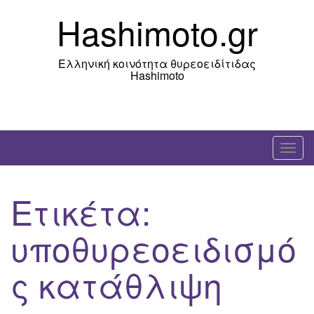
Skip
Hashimoto.gr
to
content
Ελληνική κοινότητα θυρεοειδίτιδας
Hashimoto
T
o
g
Ετικέτα:
g
l
υποθυρεοειδισμό
e
n
ς κατάθλιψη
a
v
i