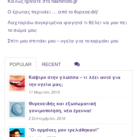
Καλώς ήρθατε στο hashimoto.gr
Ο έρωτας περνάει … από το θυρεοειδή!
Λαχταράω συγκριμένα φαγητά τι θέλει να μου πει
το σώμα μου;
Σπίτι μου σπιτάκι μου – υγεία για το κορμάκι μου
POPULAR
RECENT
Κάψιμο στην γλώσσα – τι λέει αυτό για
την υγεία μας;
11 Μαρτίου, 2015
Θυρεοειδής και εξωσωματική
γονιμοποίηση, νέα έρευνα!
2 Σεπτεμβρίου, 2016
“Oι ορμόνες μου τρελάθηκαν!”