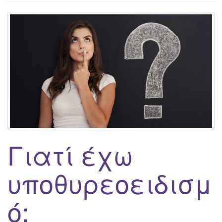
g
a
t
i
o
n
Γιατί έχω
υποθυρεοειδισμ
ό;