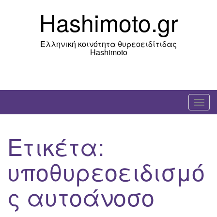
Skip
Hashimoto.gr
to
content
Ελληνική κοινότητα θυρεοειδίτιδας
Hashimoto
T
o
g
Ετικέτα:
g
l
υποθυρεοειδισμό
e
n
ς αυτοάνοσο
a
v
i