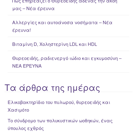
Πως επηρεάζει ο Θυρεοειδής αδένας την ακοή
o
μας – Νέα έρευνα
r
:
Αλλεργίες και αυτοάνοσα νοσήματα – Νέα
έρευνα!
Βιταμίνη D, Χοληστερίνη LDL και HDL
Θυρεοειδής, ραδιενεργό ιώδιο και εγκυμοσύνη –
ΝΕΑ ΈΡΕΥΝΑ
Τα άρθρα της ημέρας
Ελικοβακτηρίδιο του πυλωρού, θυρεοειδής και
Χασιμότο
Το σύνδρομο των πολυκυστικών ωοθηκών, ένας
ύπουλος εχθρός