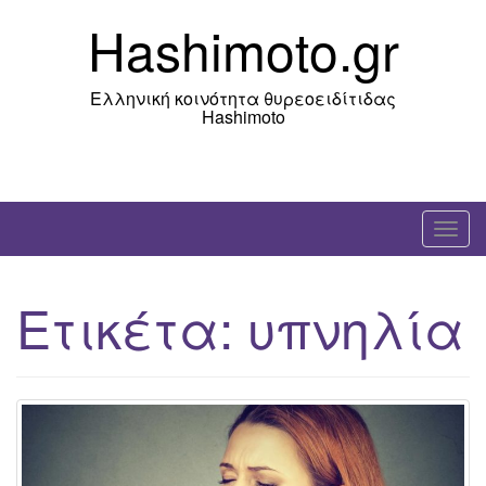
Skip
Hashimoto.gr
to
content
Ελληνική κοινότητα θυρεοειδίτιδας
Hashimoto
T
o
g
Ετικέτα:
υπνηλία
g
l
e
n
a
v
i