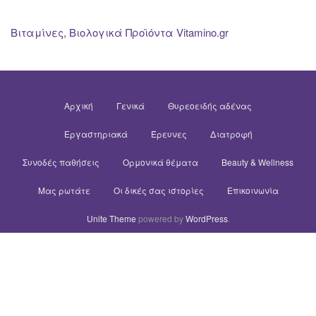
Βιταμίνες, Βιολογικά Προϊόντα Vitamino.gr
Αρχική
Γενικά
Θυρεοειδής αδένας
Εργαστηριακά
Έρευνες
Διατροφή
Συνοδές παθήσεις
Ορμονικά θέματα
Beauty & Wellness
Μας ρωτάτε
Οι δικές σας ιστορίες
Επικοινωνία
Unite Theme
powered by
WordPress
.