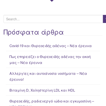
S
e
a
Πρόσφατα άρθρα
r
c
Covid-19 και Θυρεοειδής αδένας – Νέα έρευνα
h
f
Πως επηρεάζει ο Θυρεοειδής αδένας την ακοή
o
μας – Νέα έρευνα
r
:
Αλλεργίες και αυτοάνοσα νοσήματα – Νέα
έρευνα!
Βιταμίνη D, Χοληστερίνη LDL και HDL
Θυρεοειδής, ραδιενεργό ιώδιο και εγκυμοσύνη –