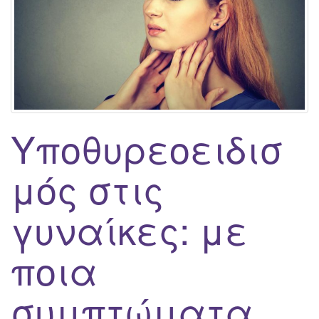
g
a
t
i
o
n
Υποθυρεοειδισ
μός στις
γυναίκες: με
ποια
συμπτώματα