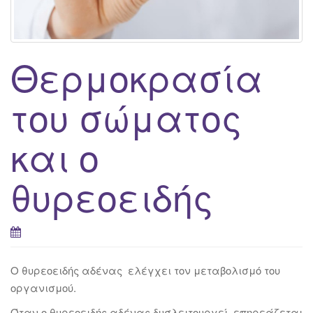
Θερμοκρασία
του σώματος
και ο
θυρεοειδής
Ο θυρεοειδής αδένας ελέγχει τον μεταβολισμό του
οργανισμού.
Όταν ο θυρεοειδής αδένας δυσλειτουργεί, επηρεάζεται