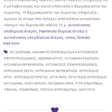
ο μεταβολισμός και κατά επέκταση η θερμοκρασία του
σώματος. Η θερμοκρασία του σώματος επηρεάζει
άμεσα το άτομο που πάσχει από κάποιο αυτοάνοσο
νόσημα του θυρεοειδή αδένα (π.χ.
αυτοάνοσος
υποθυρεοειδισμός, Hashimoto Θυρεοειδίτιδα ή
αυτοάνοσος υπερθυρεοειδισμός
,
νόσος Graves
)
read more
,
DE QUERVAIN
HASHIMOTO ΘΥΡΕΟΕΙΔΊΤΙΔΑ Ή ΑΥΤΟΆΝΟΣΟΣ Υ
,
,
,
ΠΕΡΘΥΡΕΟΕΙΔΙΣΜΌΣ
ΑΊΣΘΗΜΑ ΚΡΎΟΥ
ΑΥΞΗΜΈΝΗ ΕΦΊΔΡΩΣΗ
,
,
ΑΥΞΗΜΈΝΗ ΘΕΡΜΟΚΡΑΣΊΑ
ΑΥΤΟΆΝΟΣΟΣ ΥΠΟΘΥΡΕΟΕΙΔΙΣΜΌΣ
,
,
ΘΥΡΕΟΕΙΔΉΣ ΖΈΣΤΗ
ΘΥΡΕΟΕΙΔΉΣ ΘΕΡΜΟΚΡΑΣΊΑ
ΘΥΡΕΟΕΙΔΉΣ
,
,
,
,
ΚΡΎΟ
ΘΥΡΕΟΕΙΔΉΣ ΠΥΡΕΤΌΣ
ΚΡΎΑ ΆΚΡΑ
ΚΡΎΑ ΠΌΔΙΑ ΘΥΡΕΟΕΙΔΉΣ
,
,
,
,
ΜΥΞΟΊΔΗΜΑ
ΝΌΣΟ GRAVES
ΠΑΓΩΜΈΝΑ ΆΚΡΑ
ΥΓΡΉ ΕΠΙΔΕΡΜΊΔΑ
,
,
,
ΥΠΝΗΛΊΑ
ΥΠΟΘΕΡΜΊΑΣ
ΥΠΟΞΕΊΑ ΘΥΡΕΟΕΙΔΊΤΙΔΑ
ΩΧΡΌΤΗΤΑ