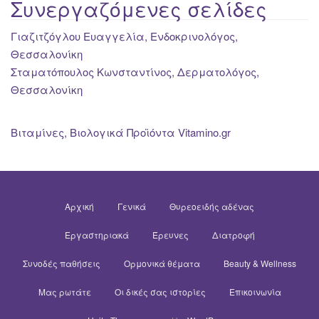
Συνεργαζόμενες σελίδες
Γιαζιτζόγλου Ευαγγελία, Ενδοκρινολόγος,
Θεσσαλονίκη
Σταματόπουλος Κωνσταντίνος, Δερματολόγος,
Θεσσαλονίκη
Βιταμίνες, Βιολογικά Προϊόντα Vitamino.gr
Αρχική
Γενικά
Θυρεοειδής αδένας
Εργαστηριακά
Έρευνες
Διατροφή
Συνοδές παθήσεις
Ορμονικά θέματα
Beauty & Wellness
Μας ρωτάτε
Οι δικές σας ιστορίες
Επικοινωνία