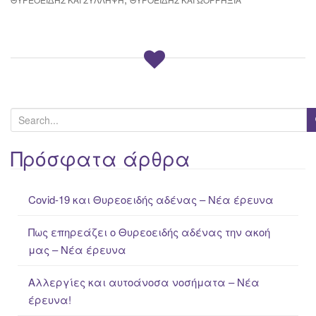
S
e
a
Πρόσφατα άρθρα
r
c
Covid-19 και Θυρεοειδής αδένας – Νέα έρευνα
h
f
Πως επηρεάζει ο Θυρεοειδής αδένας την ακοή
o
μας – Νέα έρευνα
r
:
Αλλεργίες και αυτοάνοσα νοσήματα – Νέα
έρευνα!