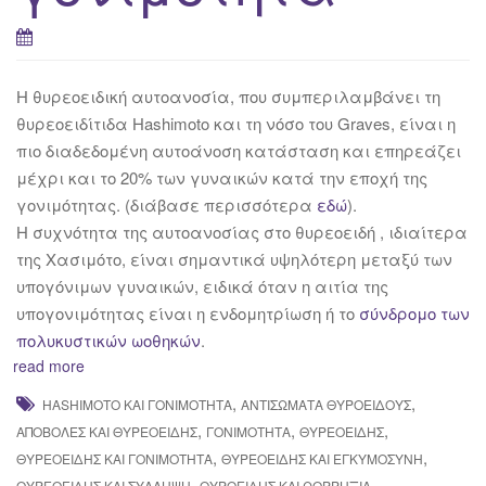
H θυρεοειδική αυτοανοσία, που συμπεριλαμβάνει τη
θυρεοειδίτιδα Hashimoto και τη νόσο του Graves, είναι η
πιο διαδεδομένη αυτοάνοση κατάσταση και επηρεάζει
μέχρι και το 20% των γυναικών κατά την
εποχή της
γονιμότητας. (διάβασε περισσότερα
εδώ
).
H συχνότητα της αυτοανοσίας στο θυρεοειδή , ιδιαίτερα
της Χασιμότο, είναι σημαντικά υψηλότερη μεταξύ των
υπογόνιμων γυναικών, ειδικά όταν η αιτία της
υπογονιμότητας είναι η ενδομητρίωση ή το
σύνδρομο των
πολυκυστικών ωοθηκών
.
read more
,
,
HASHIMOTO ΚΑΙ ΓΟΝΙΜΌΤΗΤΑ
ΑΝΤΙΣΏΜΑΤΑ ΘΥΡΟΕΙΔΟΎΣ
,
,
,
ΑΠΟΒΟΛΈΣ ΚΑΙ ΘΥΡΕΟΕΙΔΉΣ
ΓΟΝΙΜΌΤΗΤΑ
ΘΥΡΕΟΕΙΔΉΣ
,
,
ΘΥΡΕΟΕΙΔΉΣ ΚΑΙ ΓΟΝΙΜΌΤΗΤΑ
ΘΥΡΕΟΕΙΔΉΣ ΚΑΙ ΕΓΚΥΜΟΣΎΝΗ
,
ΘΥΡΕΟΕΙΔΉΣ ΚΑΙ ΣΎΛΛΗΨΗ
ΘΥΡΟΕΙΔΉΣ ΚΑΙ ΩΟΡΡΗΞΊΑ