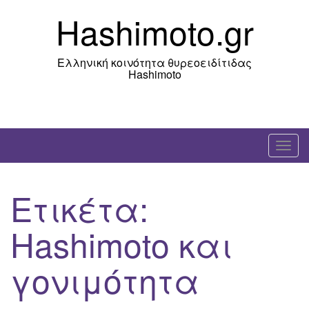
Skip
Hashimoto.gr
to
content
Ελληνική κοινότητα θυρεοειδίτιδας
Hashimoto
T
o
g
Ετικέτα:
g
l
Hashimoto και
e
n
γονιμότητα
a
v
i