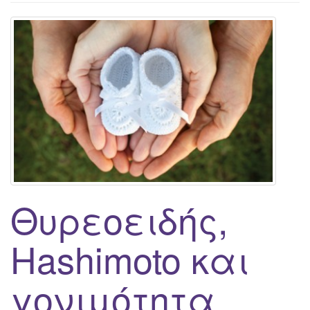
g
a
t
i
o
n
Θυρεοειδής,
Hashimoto και
γονιμότητα