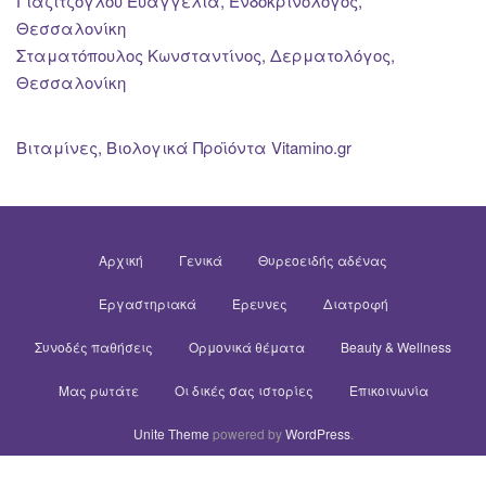
Γιαζιτζόγλου Ευαγγελία, Ενδοκρινολόγος,
Θεσσαλονίκη
Σταματόπουλος Κωνσταντίνος, Δερματολόγος,
Θεσσαλονίκη
Βιταμίνες, Βιολογικά Προϊόντα Vitamino.gr
Αρχική
Γενικά
Θυρεοειδής αδένας
Εργαστηριακά
Έρευνες
Διατροφή
Συνοδές παθήσεις
Ορμονικά θέματα
Beauty & Wellness
Μας ρωτάτε
Οι δικές σας ιστορίες
Επικοινωνία
Unite Theme
powered by
WordPress
.