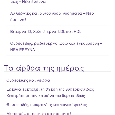
μας – Νέα έρευνα
r
:
Αλλεργίες και αυτοάνοσα νοσήματα – Νέα
έρευνα!
Βιταμίνη D, Χοληστερίνη LDL και HDL
Θυρεοειδής, ραδιενεργό ιώδιο και εγκυμοσύνη –
ΝΕΑ ΈΡΕΥΝΑ
Τα άρθρα της ημέρας
Θυρεοειδής και νεφρά
Έρευνα εξετάζει τη σχέση της θυρεοειδίτιδας
Χασιμότο με τον καρκίνο του θυρεοειδούς
Θυρεοειδής, ημικρανίες και πονοκέφαλος
Μετατρέψτε το σπίτι σας σε σπα!