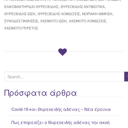
,
,
ΕΛΙΚΟΒΑΚΤΗΡΊΔΙΟ ΘΥΡΕΟΕΙΔΉΣ
ΘΥΡΕΟΕΙΔΉΣ ΑΝΤΙΒΙΟΤΙΚΆ
,
,
,
ΘΥΡΕΟΕΙΔΉΣ ΊΩΣΗ
ΘΥΡΕΟΕΙΔΉΣ ΛΟΙΜΏΞΕΙΣ
ΜΟΡΙΑΚΉ ΜΊΜΗΣΗ
,
,
,
ΣΥΝΟΔΈΣ ΠΑΘΉΣΕΙΣ
ΧΑΣΙΜΟΤΟ ΊΩΣΗ
ΧΑΣΙΜΌΤΟ ΛΟΙΜΏΞΕΙΣ
ΧΑΣΙΜΌΤΟ ΠΥΡΕΤΌΣ
S
e
a
Πρόσφατα άρθρα
r
c
Covid-19 και Θυρεοειδής αδένας – Νέα έρευνα
h
f
Πως επηρεάζει ο Θυρεοειδής αδένας την ακοή
o