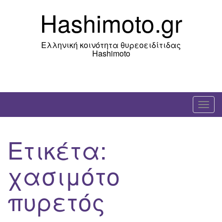
Skip
Hashimoto.gr
to
content
Ελληνική κοινότητα θυρεοειδίτιδας
Hashimoto
T
o
g
Ετικέτα:
g
l
χασιμότο
e
n
πυρετός
a
v
i