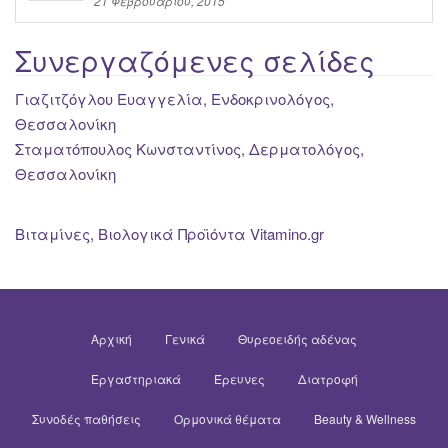
21 Φεβρουαρίου, 2015
Συνεργαζόμενες σελίδες
Γιαζιτζόγλου Ευαγγελία, Ενδοκρινολόγος,
Θεσσαλονίκη
Σταματόπουλος Κωνσταντίνος, Δερματολόγος,
Θεσσαλονίκη
Βιταμίνες, Βιολογικά Προϊόντα Vitamino.gr
Αρχική
Γενικά
Θυρεοειδής αδένας
Εργαστηριακά
Έρευνες
Διατροφή
Συνοδές παθήσεις
Ορμονικά θέματα
Beauty & Wellness