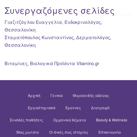
Συνεργαζόμενες σελίδες
Γιαζιτζόγλου Ευαγγελία, Ενδοκρινολόγος,
Θεσσαλονίκη
Σταματόπουλος Κωνσταντίνος, Δερματολόγος,
Θεσσαλονίκη
Βιταμίνες, Βιολογικά Προϊόντα Vitamino.gr
Αρχική
Γενικά
Θυρεοειδής αδένας
Εργαστηριακά
Έρευνες
Διατροφή
Συνοδές παθήσεις
Ορμονικά θέματα
Beauty & Wellness
Μας ρωτάτε
Οι δικές σας ιστορίες
Επικοινωνία