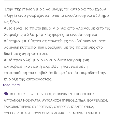
Στην περίπτωση μιας λοίμωξης τα κύτταρα που έχουν
πληγεί αναγνωρίζονται από το ανοσοποιητικό σύστημα
ως ξένα.
Αυτό είναι το πρώτο βήμα για να απαλλαγούμε από τις
λοιμώξεις αλλά μερικές φορές το ανοσοποιητικό
σύστημα επιτίθεται σε πρωτεΐνες που βρίσκονται στα
λοιμώδη κύτταρα που μοιάζουν με τις πρωτεΐνες στα
δικά μας υγιή κύτταρα.
Αυτό προκαλεί μια ακούσια διασταυρούμενη
αντίδραση και αυτή ακριβώς η λανθασμένη
ταυτοποίηση του εισβολέα θεωρείται ότι πυροδοτεί την
έναρξη της αυτοανοσίας.
read more
,
,
,
,
BORRELIA
EBV
H. PYLORI
YERSINIA ENTEROCOLITICA
,
,
,
ΑΥΤΟΆΝΟΣΑ ΝΟΣΉΜΑΤΑ
ΑΥΤΟΆΝΟΣΗ ΘΥΡΕΟΕΙΔΊΤΙΔΑ
ΒΟΡΡΕΛΊΩΣΗ
,
,
ΕΛΙΚΟΒΑΚΤΗΡΊΔΙΟ ΘΥΡΕΟΕΙΔΉΣ
ΘΥΡΕΟΕΙΔΉΣ ΑΝΤΙΒΙΟΤΙΚΆ
,
,
,
ΘΥΡΕΟΕΙΔΉΣ ΊΩΣΗ
ΘΥΡΕΟΕΙΔΉΣ ΛΟΙΜΏΞΕΙΣ
ΜΟΡΙΑΚΉ ΜΊΜΗΣΗ