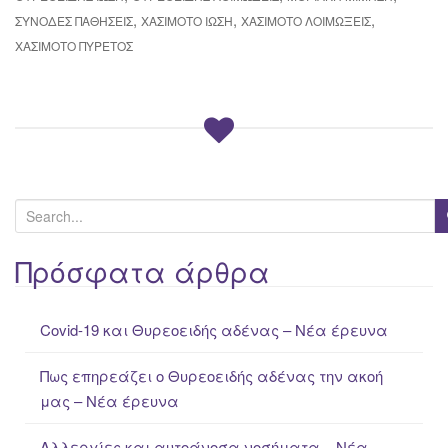
,
,
,
ΣΥΝΟΔΈΣ ΠΑΘΉΣΕΙΣ
ΧΑΣΙΜΟΤΟ ΊΩΣΗ
ΧΑΣΙΜΌΤΟ ΛΟΙΜΏΞΕΙΣ
ΧΑΣΙΜΌΤΟ ΠΥΡΕΤΌΣ
S
e
a
Πρόσφατα άρθρα
r
c
Covid-19 και Θυρεοειδής αδένας – Νέα έρευνα
h
f
Πως επηρεάζει ο Θυρεοειδής αδένας την ακοή
o
μας – Νέα έρευνα
r
:
Αλλεργίες και αυτοάνοσα νοσήματα – Νέα