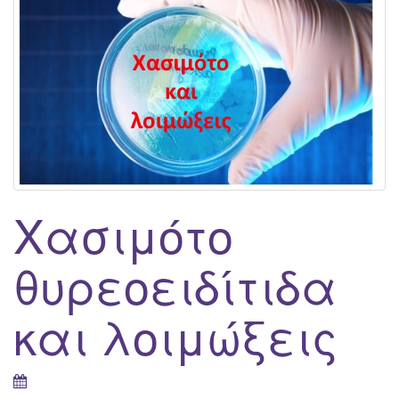
g
a
t
i
o
n
Χασιμότο
θυρεοειδίτιδα
και λοιμώξεις