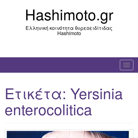
Skip
Hashimoto.gr
to
content
Ελληνική κοινότητα θυρεοειδίτιδας
Hashimoto
T
o
g
Ετικέτα:
Yersinia
g
l
enterocolitica
e
n
a
v
i