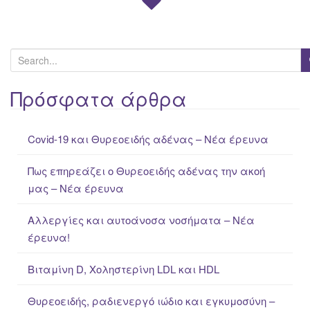
S
e
a
Πρόσφατα άρθρα
r
c
Covid-19 και Θυρεοειδής αδένας – Νέα έρευνα
h
f
Πως επηρεάζει ο Θυρεοειδής αδένας την ακοή
o
μας – Νέα έρευνα
r
:
Αλλεργίες και αυτοάνοσα νοσήματα – Νέα
έρευνα!
Βιταμίνη D, Χοληστερίνη LDL και HDL
Θυρεοειδής, ραδιενεργό ιώδιο και εγκυμοσύνη –