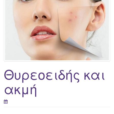
g
a
t
i
o
n
Θυρεοειδής και
ακμή