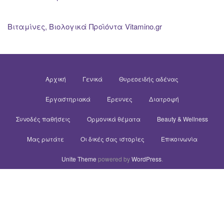
Βιταμίνες, Βιολογικά Προϊόντα Vitamino.gr
Αρχική
Γενικά
Θυρεοειδής αδένας
Εργαστηριακά
Έρευνες
Διατροφή
Συνοδές παθήσεις
Ορμονικά θέματα
Beauty & Wellness
Μας ρωτάτε
Οι δικές σας ιστορίες
Επικοινωνία
Unite Theme
powered by
WordPress
.