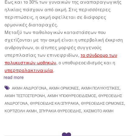
Έως και το 30% των γυναικών της αναπαραγωγικής
ηλικίας πάσχουν από ακμή. Στις περισσότερες
περιπτώσεις, η ακμή οφείλεται σε διάφορες
ορμονικές διαταραχές.
Μεταξύ των παθολογικών καταστάσεων που
σχετίζονται με την ακμή είναι η υπερβολική έκκριση
ανδρογόνων, οι άτυπες μορφές συγγενούς
υπερπλασίας των επινεφριδίων,
το σύνδρομο των
πολυκυστικών ωοθηκών
, ο υποθυρεοειδισμός και η
υπερπρολακτιναιμία
.
read more
,
,
,
ΑΚΜΉ ΑΝΔΡΟΓΌΝΑ
ΑΚΜΉ ΟΡΜΌΝΕΣ
ΑΚΜΉ ΠΟΛΥΚΥΣΤΙΚΈΣ
,
,
ΑΚΜΉ ΤΕΣΤΟΣΤΕΡΌΝΗ
ΑΚΜΉ ΥΠΟΘΥΡΕΟΕΙΔΙΣΜΌΣ
ΘΥΡΕΟΕΙΔΉΣ
,
,
,
ΑΝΔΡΟΓΌΝΑ
ΘΥΡΕΟΕΙΔΉΣ ΚΑΙ ΣΠΥΡΆΚΙΑ
ΘΥΡΕΟΕΙΔΉΣ ΟΡΜΌΝΕΣ
,
,
ΚΟΡΤΙΖΌΛΗ ΑΚΜΉ
ΣΠΥΡΆΚΙΑ ΘΥΡΕΟΕΙΔΉΣ
ΧΑΣΙΜΌΤΟ ΑΚΜΉ