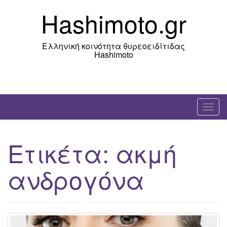
Skip
Hashimoto.gr
to
content
Ελληνική κοινότητα θυρεοειδίτιδας
Hashimoto
T
o
g
Ετικέτα:
ακμή
g
l
ανδρογόνα
e
n
a
v
i