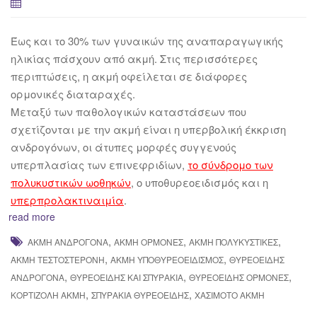
Έως και το 30% των γυναικών της αναπαραγωγικής
ηλικίας πάσχουν από ακμή. Στις περισσότερες
περιπτώσεις, η ακμή οφείλεται σε διάφορες
ορμονικές διαταραχές.
Μεταξύ των παθολογικών καταστάσεων που
σχετίζονται με την ακμή είναι η υπερβολική έκκριση
ανδρογόνων, οι άτυπες μορφές συγγενούς
υπερπλασίας των επινεφριδίων,
το σύνδρομο των
πολυκυστικών ωοθηκών
, ο υποθυρεοειδισμός και η
υπερπρολακτιναιμία
.
read more
,
,
,
ΑΚΜΉ ΑΝΔΡΟΓΌΝΑ
ΑΚΜΉ ΟΡΜΌΝΕΣ
ΑΚΜΉ ΠΟΛΥΚΥΣΤΙΚΈΣ
,
,
ΑΚΜΉ ΤΕΣΤΟΣΤΕΡΌΝΗ
ΑΚΜΉ ΥΠΟΘΥΡΕΟΕΙΔΙΣΜΌΣ
ΘΥΡΕΟΕΙΔΉΣ
,
,
,
ΑΝΔΡΟΓΌΝΑ
ΘΥΡΕΟΕΙΔΉΣ ΚΑΙ ΣΠΥΡΆΚΙΑ
ΘΥΡΕΟΕΙΔΉΣ ΟΡΜΌΝΕΣ
,
,
ΚΟΡΤΙΖΌΛΗ ΑΚΜΉ
ΣΠΥΡΆΚΙΑ ΘΥΡΕΟΕΙΔΉΣ
ΧΑΣΙΜΌΤΟ ΑΚΜΉ