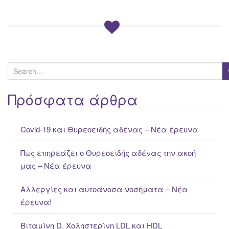
S
e
a
Πρόσφατα άρθρα
r
c
Covid-19 και Θυρεοειδής αδένας – Νέα έρευνα
h
f
Πως επηρεάζει ο Θυρεοειδής αδένας την ακοή
o
μας – Νέα έρευνα
r
:
Αλλεργίες και αυτοάνοσα νοσήματα – Νέα
έρευνα!
Βιταμίνη D, Χοληστερίνη LDL και HDL