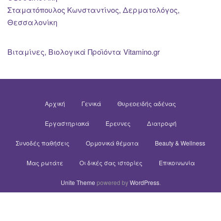
Σταματόπουλος Κωνσταντίνος, Δερματολόγος,
Θεσσαλονίκη
Βιταμίνες, Βιολογικά Προϊόντα Vitamino.gr
Αρχική
Γενικά
Θυρεοειδής αδένας
Εργαστηριακά
Έρευνες
Διατροφή
Συνοδές παθήσεις
Ορμονικά θέματα
Beauty & Wellness
Μας ρωτάτε
Οι δικές σας ιστορίες
Επικοινωνία
Unite Theme
powered by
WordPress
.