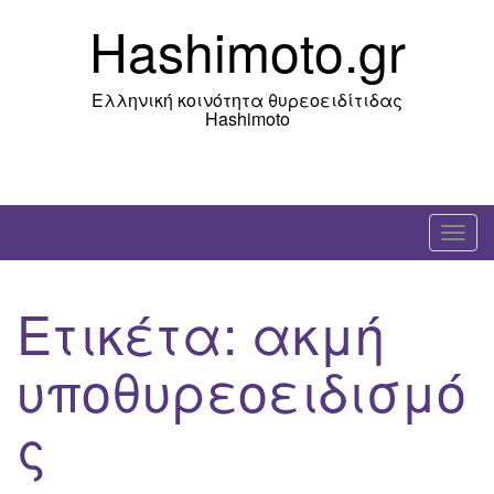
Skip
Hashimoto.gr
to
content
Ελληνική κοινότητα θυρεοειδίτιδας
Hashimoto
T
o
g
Ετικέτα:
ακμή
g
l
υποθυρεοειδισμό
e
n
ς
a
v
i