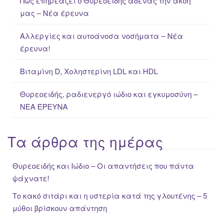
Πως επηρεάζει ο Θυρεοειδής αδένας την ακοή
o
μας – Νέα έρευνα
r
:
Αλλεργίες και αυτοάνοσα νοσήματα – Νέα
έρευνα!
Βιταμίνη D, Χοληστερίνη LDL και HDL
Θυρεοειδής, ραδιενεργό ιώδιο και εγκυμοσύνη –
ΝΕΑ ΈΡΕΥΝΑ
Τα άρθρα της ημέρας
Θυρεοειδής και Ιώδιο – Οι απαντήσεις που πάντα
ψάχνατε!
Το κακό σιτάρι και η υστερία κατά της γλουτένης – 5
μύθοι βρίσκουν απάντηση