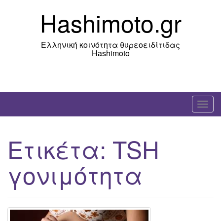
Skip
Hashimoto.gr
to
content
Ελληνική κοινότητα θυρεοειδίτιδας
Hashimoto
T
o
g
Ετικέτα:
TSH
g
l
γονιμότητα
e
n
a
v
i