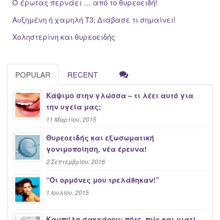
Ο έρωτας περνάει … από το θυρεοειδή!
Αυξημένη ή χαμηλή Τ3; Διάβασε τι σημαίνει!
Χοληστερίνη και θυρεοειδής
POPULAR
RECENT
Κάψιμο στην γλώσσα – τι λέει αυτό για
την υγεία μας;
11 Μαρτίου, 2015
Θυρεοειδής και εξωσωματική
γονιμοποίηση, νέα έρευνα!
2 Σεπτεμβρίου, 2016
“Oι ορμόνες μου τρελάθηκαν!”
1 Ιουλίου, 2015
Καμπύλη σακχάρου: πότε, πώς και γιατί