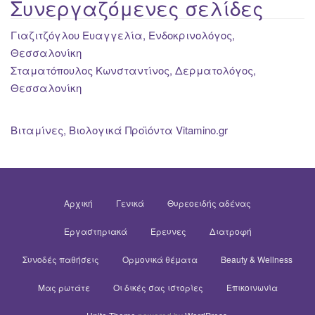
Συνεργαζόμενες σελίδες
Γιαζιτζόγλου Ευαγγελία, Ενδοκρινολόγος,
Θεσσαλονίκη
Σταματόπουλος Κωνσταντίνος, Δερματολόγος,
Θεσσαλονίκη
Βιταμίνες, Βιολογικά Προϊόντα Vitamino.gr
Αρχική
Γενικά
Θυρεοειδής αδένας
Εργαστηριακά
Έρευνες
Διατροφή
Συνοδές παθήσεις
Ορμονικά θέματα
Beauty & Wellness
Μας ρωτάτε
Οι δικές σας ιστορίες
Επικοινωνία