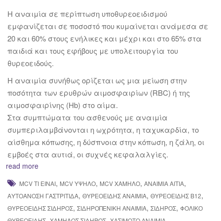
Η αναιμία σε περίπτωση υποθυρεοειδισμού
εμφανίζεται σε ποσοστό που κυμαίνεται ανάμεσα σε
20 και 60% στους ενήλικες και μέχρι και στο 65% στα
παιδιά και τους εφήβους με υπολειτουργία του
θυρεοειδούς.
H αναιμία συνήθως ορίζεται ως μια μείωση στην
ποσότητα των ερυθρών αιμοσφαιρίων (RBC) ή της
αιμοσφαιρίνης (Hb) στο αίμα.
Στα συμπτώματα του ασθενούς με αναιμία
συμπεριλαμβάνονται η ωχρότητα, η ταχυκαρδία, το
αίσθημα κόπωσης, η δύσπνοια στην κόπωση, η ζάλη, οι
εμβοές στα αυτιά, οι συχνές κεφαλαλγίες.
read more
,
,
,
,
MCV ΤΙ ΕΊΝΑΙ
MCV ΥΨΗΛΌ
MCV ΧΑΜΗΛΌ
ΑΝΑΙΜΊΑ ΑΊΤΙΑ
,
,
,
ΑΥΤΟΆΝΟΣΗ ΓΑΣΤΡΊΤΙΔΑ
ΘΥΡΕΟΕΙΔΉΣ ΑΝΑΙΜΊΑ
ΘΥΡΕΟΕΙΔΉΣ Β12
,
,
,
ΘΥΡΕΟΕΙΔΉΣ ΣΊΔΗΡΟΣ
ΣΙΔΗΡΟΠΕΝΙΚΉ ΑΝΑΙΜΊΑ
ΣΊΔΗΡΟΣ
ΦΟΛΙΚΌ
,
,
ΘΥΡΕΟΕΙΔΉΣ
ΧΑΜΗΛΌΣ ΣΊΔΗΡΟΣ
ΧΑΣΙΜΌΤΟ ΑΝΑΙΜΊΑ