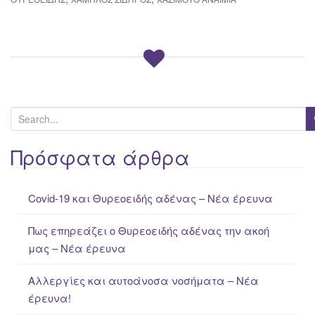
S
e
a
Πρόσφατα άρθρα
r
c
Covid-19 και Θυρεοειδής αδένας – Νέα έρευνα
h
f
Πως επηρεάζει ο Θυρεοειδής αδένας την ακοή
o
μας – Νέα έρευνα
r
:
Αλλεργίες και αυτοάνοσα νοσήματα – Νέα
έρευνα!