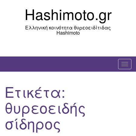
Skip
Hashimoto.gr
to
content
Ελληνική κοινότητα θυρεοειδίτιδας
Hashimoto
T
o
g
Ετικέτα:
g
l
θυρεοειδής
e
n
σίδηρος
a
v
i