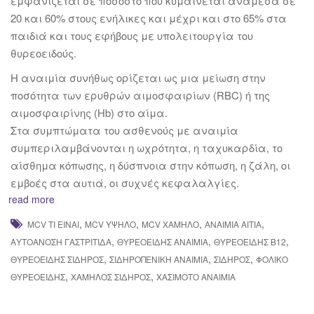
εμφανίζεται σε ποσοστό που κυμαίνεται ανάμεσα σε
20 και 60% στους ενήλικες και μέχρι και στο 65% στα
παιδιά και τους εφήβους με υπολειτουργία του
θυρεοειδούς.
H αναιμία συνήθως ορίζεται ως μια μείωση στην
ποσότητα των ερυθρών αιμοσφαιρίων (RBC) ή της
αιμοσφαιρίνης (Hb) στο αίμα.
Στα συμπτώματα του ασθενούς με αναιμία
συμπεριλαμβάνονται η ωχρότητα, η ταχυκαρδία, το
αίσθημα κόπωσης, η δύσπνοια στην κόπωση, η ζάλη, οι
εμβοές στα αυτιά, οι συχνές κεφαλαλγίες.
read more
,
,
,
,
MCV ΤΙ ΕΊΝΑΙ
MCV ΥΨΗΛΌ
MCV ΧΑΜΗΛΌ
ΑΝΑΙΜΊΑ ΑΊΤΙΑ
,
,
,
ΑΥΤΟΆΝΟΣΗ ΓΑΣΤΡΊΤΙΔΑ
ΘΥΡΕΟΕΙΔΉΣ ΑΝΑΙΜΊΑ
ΘΥΡΕΟΕΙΔΉΣ Β12
,
,
,
ΘΥΡΕΟΕΙΔΉΣ ΣΊΔΗΡΟΣ
ΣΙΔΗΡΟΠΕΝΙΚΉ ΑΝΑΙΜΊΑ
ΣΊΔΗΡΟΣ
ΦΟΛΙΚΌ
,
,
ΘΥΡΕΟΕΙΔΉΣ
ΧΑΜΗΛΌΣ ΣΊΔΗΡΟΣ
ΧΑΣΙΜΌΤΟ ΑΝΑΙΜΊΑ