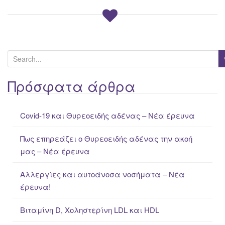
S
e
a
Πρόσφατα άρθρα
r
c
Covid-19 και Θυρεοειδής αδένας – Νέα έρευνα
h
f
Πως επηρεάζει ο Θυρεοειδής αδένας την ακοή
o
μας – Νέα έρευνα
r
:
Αλλεργίες και αυτοάνοσα νοσήματα – Νέα
έρευνα!
Βιταμίνη D, Χοληστερίνη LDL και HDL