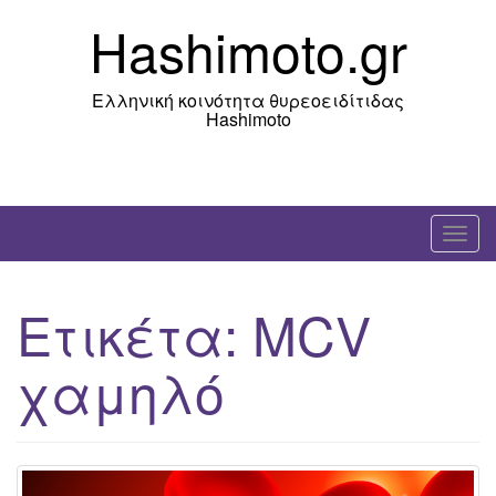
Skip
Hashimoto.gr
to
content
Ελληνική κοινότητα θυρεοειδίτιδας
Hashimoto
T
o
g
Ετικέτα:
MCV
g
l
χαμηλό
e
n
a
v
i