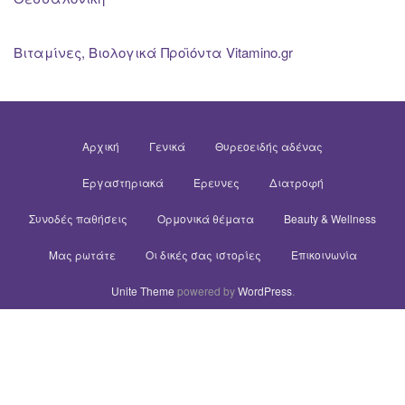
Βιταμίνες, Βιολογικά Προϊόντα Vitamino.gr
Αρχική
Γενικά
Θυρεοειδής αδένας
Εργαστηριακά
Έρευνες
Διατροφή
Συνοδές παθήσεις
Ορμονικά θέματα
Beauty & Wellness
Μας ρωτάτε
Οι δικές σας ιστορίες
Επικοινωνία
Unite Theme
powered by
WordPress
.