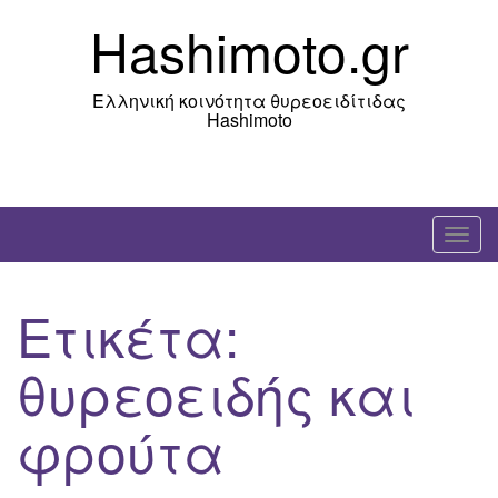
Skip
Hashimoto.gr
to
content
Ελληνική κοινότητα θυρεοειδίτιδας
Hashimoto
T
o
g
Ετικέτα:
g
l
θυρεοειδής και
e
n
φρούτα
a
v
i