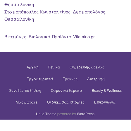
Θεσσαλονίκη
Σταματόπουλος Κωνσταντίνος, Δερματολόγος,
Θεσσαλονίκη
Βιταμίνες, Βιολογικά Προϊόντα Vitamino.gr
Αρχική
Γενικά
Θυρεοειδής αδένας
Εργαστηριακά
Έρευνες
Διατροφή
Συνοδές παθήσεις
Ορμονικά θέματα
Beauty & Wellness
Μας ρωτάτε
Οι δικές σας ιστορίες
Επικοινωνία
Unite Theme
powered by
WordPress
.