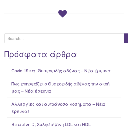
S
e
a
Πρόσφατα άρθρα
r
c
Covid-19 και Θυρεοειδής αδένας – Νέα έρευνα
h
f
Πως επηρεάζει ο Θυρεοειδής αδένας την ακοή
o
μας – Νέα έρευνα
r
:
Αλλεργίες και αυτοάνοσα νοσήματα – Νέα
έρευνα!
Βιταμίνη D, Χοληστερίνη LDL και HDL