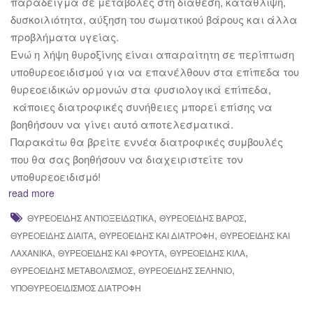
παράδειγμα σε μεταβολές στη διάθεση, κατάθλιψη,
δυσκοιλιότητα, αύξηση του σωματικού βάρους και άλλα
προβλήματα υγείας.
Ενώ η λήψη θυροξίνης είναι απαραίτητη σε περίπτωση
υποθυρεοειδισμού για να επανέλθουν στα επίπεδα του
θυρεοειδικών ορμονών στα φυσιολογικά επίπεδα,
κάποιες διατροφικές συνήθειες μπορεί επίσης να
βοηθήσουν να γίνει αυτό αποτελεσματικά.
Παρακάτω θα βρείτε εννέα διατροφικές συμβουλές
που θα σας βοηθήσουν να διαχειριστείτε τον
υποθυρεοειδισμό!
read more
,
,
ΘΥΡΕΟΕΙΔΉΣ ΑΝΤΙΟΞΕΙΔΩΤΙΚΆ
ΘΥΡΕΟΕΙΔΉΣ ΒΆΡΟΣ
,
,
ΘΥΡΕΟΕΙΔΉΣ ΔΊΑΙΤΑ
ΘΥΡΕΟΕΙΔΉΣ ΚΑΙ ΔΙΑΤΡΟΦΉ
ΘΥΡΕΟΕΙΔΉΣ ΚΑΙ
,
,
,
ΛΑΧΑΝΙΚΆ
ΘΥΡΕΟΕΙΔΉΣ ΚΑΙ ΦΡΟΎΤΑ
ΘΥΡΕΟΕΙΔΉΣ ΚΙΛΆ
,
,
ΘΥΡΕΟΕΙΔΉΣ ΜΕΤΑΒΟΛΙΣΜΌΣ
ΘΥΡΕΟΕΙΔΉΣ ΣΕΛΉΝΙΟ
ΥΠΟΘΥΡΕΟΕΙΔΙΣΜΌΣ ΔΙΑΤΡΟΦΉ