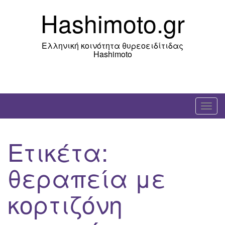
Skip
Hashimoto.gr
to
content
Ελληνική κοινότητα θυρεοειδίτιδας
Hashimoto
T
o
g
Ετικέτα:
g
l
θεραπεία με
e
n
κορτιζόνη
a
v
i