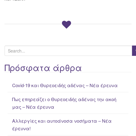
S
e
a
Πρόσφατα άρθρα
r
c
Covid-19 και Θυρεοειδής αδένας – Νέα έρευνα
h
f
Πως επηρεάζει ο Θυρεοειδής αδένας την ακοή
o
μας – Νέα έρευνα
r
:
Αλλεργίες και αυτοάνοσα νοσήματα – Νέα
έρευνα!