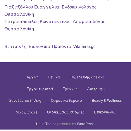
Γιαζιτζόγλου Ευαγγελία, Ενδοκρινολόγος,
Θεσσαλονίκη
Σταματόπουλος Κωνσταντίνος, Δερματολόγος,
Θεσσαλονίκη
Βιταμίνες, Βιολογικά Προϊόντα Vitamino.gr
Αρχική
Γενικά
Θυρεοειδής αδένας
Εργαστηριακά
Έρευνες
Διατροφή
Συνοδές παθήσεις
Ορμονικά θέματα
Beauty & Wellness
Μας ρωτάτε
Οι δικές σας ιστορίες
Επικοινωνία
Unite Theme
powered by
WordPress
.