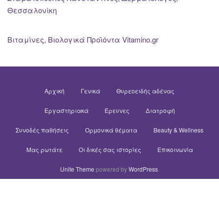
Θεσσαλονίκη
Βιταμίνες, Βιολογικά Προϊόντα Vitamino.gr
Αρχική
Γενικά
Θυρεοειδής αδένας
Εργαστηριακά
Έρευνες
Διατροφή
Συνοδές παθήσεις
Ορμονικά θέματα
Beauty & Wellness
Μας ρωτάτε
Οι δικές σας ιστορίες
Επικοινωνία
Unite Theme
powered by
WordPress
.