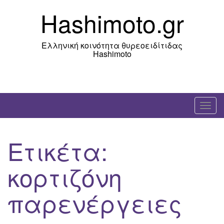
Skip
Hashimoto.gr
to
content
Ελληνική κοινότητα θυρεοειδίτιδας
Hashimoto
T
o
g
Ετικέτα:
g
l
κορτιζόνη
e
n
παρενέργειες
a
v
i