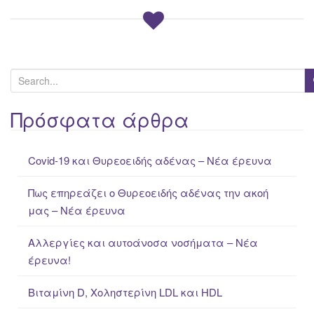
S
e
a
Πρόσφατα άρθρα
r
c
Covid-19 και Θυρεοειδής αδένας – Νέα έρευνα
h
f
Πως επηρεάζει ο Θυρεοειδής αδένας την ακοή
o
μας – Νέα έρευνα
r
:
Αλλεργίες και αυτοάνοσα νοσήματα – Νέα
έρευνα!
Βιταμίνη D, Χοληστερίνη LDL και HDL