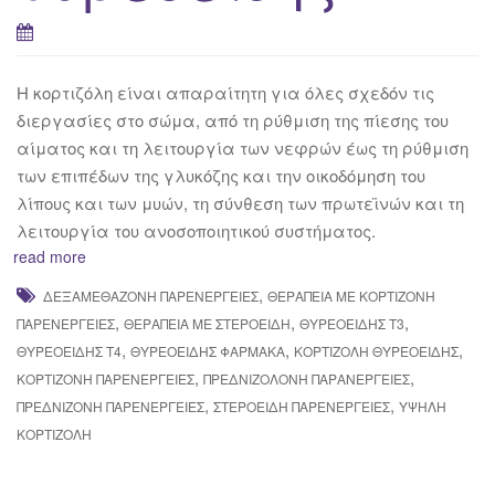
Η κορτιζόλη είναι απαραίτητη για όλες σχεδόν τις
διεργασίες στο σώμα, από τη ρύθμιση της πίεσης του
αίματος και τη λειτουργία των νεφρών έως τη ρύθμιση
των επιπέδων της γλυκόζης και την οικοδόμηση του
λίπους και των μυών, τη σύνθεση των πρωτεϊνών και τη
λειτουργία του ανοσοποιητικού συστήματος.
read more
,
ΔΕΞΑΜΕΘΑΖΌΝΗ ΠΑΡΕΝΈΡΓΕΙΕΣ
ΘΕΡΑΠΕΊΑ ΜΕ ΚΟΡΤΙΖΌΝΗ
,
,
,
ΠΑΡΕΝΈΡΓΕΙΕΣ
ΘΕΡΑΠΕΊΑ ΜΕ ΣΤΕΡΟΕΙΔΉ
ΘΥΡΕΟΕΙΔΉΣ Τ3
,
,
,
ΘΥΡΕΟΕΙΔΉΣ Τ4
ΘΥΡΕΟΕΙΔΉΣ ΦΆΡΜΑΚΑ
ΚΟΡΤΙΖΌΛΗ ΘΥΡΕΟΕΙΔΉΣ
,
,
ΚΟΡΤΙΖΌΝΗ ΠΑΡΕΝΈΡΓΕΙΕΣ
ΠΡΕΔΝΙΖΟΛΌΝΗ ΠΑΡΑΝΈΡΓΕΙΕΣ
,
,
ΠΡΕΔΝΙΖΌΝΗ ΠΑΡΕΝΈΡΓΕΙΕΣ
ΣΤΕΡΟΕΙΔΉ ΠΑΡΕΝΈΡΓΕΙΕΣ
ΥΨΗΛΉ
ΚΟΡΤΙΖΌΛΗ