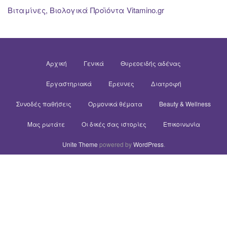
Βιταμίνες, Βιολογικά Προϊόντα Vitamino.gr
Αρχική
Γενικά
Θυρεοειδής αδένας
Εργαστηριακά
Έρευνες
Διατροφή
Συνοδές παθήσεις
Ορμονικά θέματα
Beauty & Wellness
Μας ρωτάτε
Οι δικές σας ιστορίες
Επικοινωνία
Unite Theme
powered by
WordPress
.