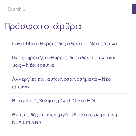
S
e
a
Πρόσφατα άρθρα
r
c
Covid-19 και Θυρεοειδής αδένας – Νέα έρευνα
h
f
Πως επηρεάζει ο Θυρεοειδής αδένας την ακοή
o
μας – Νέα έρευνα
r
:
Αλλεργίες και αυτοάνοσα νοσήματα – Νέα
έρευνα!
Βιταμίνη D, Χοληστερίνη LDL και HDL
Θυρεοειδής, ραδιενεργό ιώδιο και εγκυμοσύνη –
ΝΕΑ ΈΡΕΥΝΑ