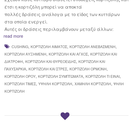
έτσι η κορτιζόλη μπορεί να αποκτά
πολλές δράσεις ανάλογα με το είδος των κυττάρων
στα οποία ενεργεί.
Αυτές οι δράσεις περιλαμβάνουν μεταξύ άλλων:
read more
,
,
,
CUSHING
ΚΟΡΤΙΖΌΛΗ ΑΊΜΑΤΟΣ
ΚΟΡΤΙΖΌΛΗ ΑΝΕΒΑΣΜΈΝΗ
,
,
ΚΟΡΤΙΖΌΛΗ ΑΥΞΗΜΈΝΗ
ΚΟΡΤΙΖΌΛΗ ΚΑΙ ΆΓΧΟΣ
ΚΟΡΤΙΖΌΛΗ ΚΑΙ
,
,
ΔΙΑΤΡΟΦΉ
ΚΟΡΤΙΖΌΛΗ ΚΑΙ ΘΥΡΕΟΕΙΔΉΣ
ΚΟΡΤΙΖΌΛΗ ΚΑΙ
,
,
,
ΠΑΧΥΣΑΡΚΊΑ
ΚΟΡΤΙΖΌΛΗ ΚΑΙ ΣΤΡΕΣ
ΚΟΡΤΙΖΌΛΗ ΟΡΜΌΝΗ
,
,
,
ΚΟΡΤΙΖΌΛΗ ΟΡΟΎ
ΚΟΡΤΙΖΌΛΗ ΣΥΜΠΤΏΜΑΤΑ
ΚΟΡΤΙΖΌΛΗ ΤΙ ΕΊΝΑΙ
,
,
,
ΚΟΡΤΙΖΌΛΗ ΤΙΜΈΣ
ΥΨΗΛΉ ΚΟΡΤΙΖΌΛΗ
ΧΑΜΗΛΉ ΚΟΡΤΙΖΌΛΗ
ΨΗΛΉ
ΚΟΡΤΙΖΌΛΗ