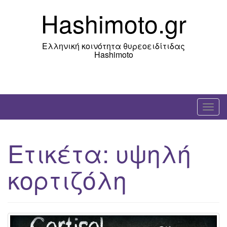
Skip
Hashimoto.gr
to
content
Ελληνική κοινότητα θυρεοειδίτιδας
Hashimoto
T
o
g
Ετικέτα:
υψηλή
g
l
κορτιζόλη
e
n
a
v
i