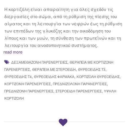
Η κορτιζόλη είναι απαραίτητη για όλες σχεδόν τις
διεργασίες στο σώμα, από τη ρύθμιση της πίεσης του
αίματος και τη λειτουργία των νεφρών έως τη ρύθμιση
των επιπέδων της γλυκόζης και την οικοδόμηση του
λίπους και των μυών, τη σύνθεση των πρωτεϊνών και τη
λειτουργία του ανοσοποιητικού συστήματος.
read more
,
ΔΕΞΑΜΕΘΑΖΌΝΗ ΠΑΡΕΝΈΡΓΕΙΕΣ
ΘΕΡΑΠΕΊΑ ΜΕ ΚΟΡΤΙΖΌΝΗ
,
,
,
ΠΑΡΕΝΈΡΓΕΙΕΣ
ΘΕΡΑΠΕΊΑ ΜΕ ΣΤΕΡΟΕΙΔΉ
ΘΥΡΕΟΕΙΔΉΣ Τ3
,
,
,
ΘΥΡΕΟΕΙΔΉΣ Τ4
ΘΥΡΕΟΕΙΔΉΣ ΦΆΡΜΑΚΑ
ΚΟΡΤΙΖΌΛΗ ΘΥΡΕΟΕΙΔΉΣ
,
,
ΚΟΡΤΙΖΌΝΗ ΠΑΡΕΝΈΡΓΕΙΕΣ
ΠΡΕΔΝΙΖΟΛΌΝΗ ΠΑΡΑΝΈΡΓΕΙΕΣ
,
,
ΠΡΕΔΝΙΖΌΝΗ ΠΑΡΕΝΈΡΓΕΙΕΣ
ΣΤΕΡΟΕΙΔΉ ΠΑΡΕΝΈΡΓΕΙΕΣ
ΥΨΗΛΉ
ΚΟΡΤΙΖΌΛΗ