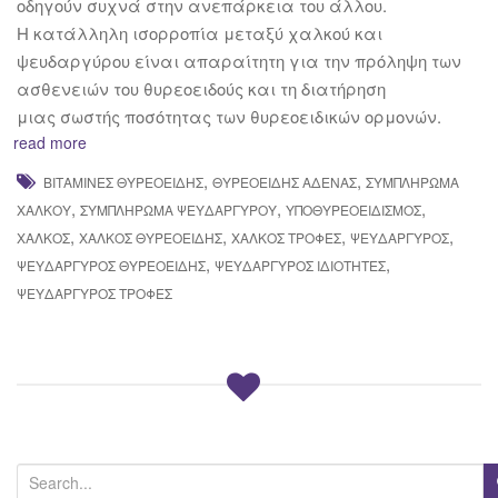
οδηγούν συχνά στην ανεπάρκεια του άλλου.
Η κατάλληλη ισορροπία μεταξύ χαλκού και
ψευδαργύρου είναι απαραίτητη για την πρόληψη των
ασθενειών του θυρεοειδούς και τη διατήρηση
μιας σωστής ποσότητας των θυρεοειδικών ορμονών.
read more
,
,
ΒΙΤΑΜΊΝΕΣ ΘΥΡΕΟΕΙΔΉΣ
ΘΥΡΕΟΕΙΔΉΣ ΑΔΈΝΑΣ
ΣΥΜΠΛΉΡΩΜΑ
,
,
,
ΧΑΛΚΟΎ
ΣΥΜΠΛΉΡΩΜΑ ΨΕΥΔΑΡΓΎΡΟΥ
ΥΠΟΘΥΡΕΟΕΙΔΙΣΜΌΣ
,
,
,
,
ΧΑΛΚΌΣ
ΧΑΛΚΌΣ ΘΥΡΕΟΕΙΔΉΣ
ΧΑΛΚΌΣ ΤΡΟΦΈΣ
ΨΕΥΔΆΡΓΥΡΟΣ
,
,
ΨΕΥΔΆΡΓΥΡΟΣ ΘΥΡΕΟΕΙΔΉΣ
ΨΕΥΔΆΡΓΥΡΟΣ ΙΔΙΌΤΗΤΕΣ
ΨΕΥΔΆΡΓΥΡΟΣ ΤΡΟΦΈΣ
S