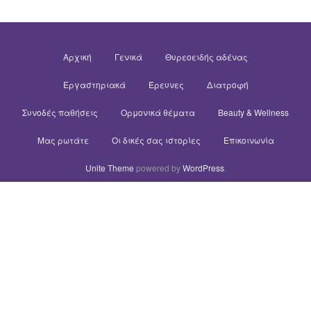
Αρχική
Γενικά
Θυρεοειδής αδένας
Εργαστηριακά
Έρευνες
Διατροφή
Συνοδές παθήσεις
Ορμονικά θέματα
Beauty & Wellness
Μας ρωτάτε
Οι δικές σας ιστορίες
Επικοινωνία
Unite Theme
powered by
WordPress
.