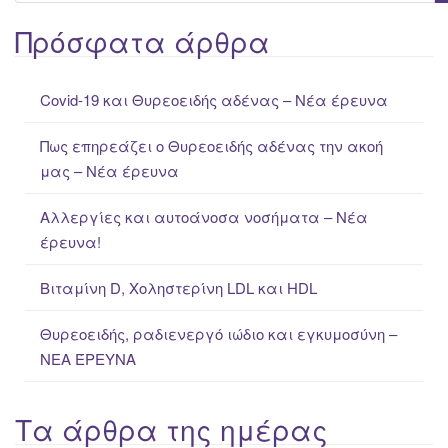
e
a
Πρόσφατα άρθρα
r
c
Covid-19 και Θυρεοειδής αδένας – Νέα έρευνα
h
f
Πως επηρεάζει ο Θυρεοειδής αδένας την ακοή
o
μας – Νέα έρευνα
r
:
Αλλεργίες και αυτοάνοσα νοσήματα – Νέα
έρευνα!
Βιταμίνη D, Χοληστερίνη LDL και HDL
Θυρεοειδής, ραδιενεργό ιώδιο και εγκυμοσύνη –
ΝΕΑ ΈΡΕΥΝΑ
Τα άρθρα της ημέρας