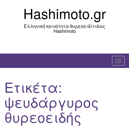
Skip
Hashimoto.gr
to
content
Ελληνική κοινότητα θυρεοειδίτιδας
Hashimoto
T
o
g
Ετικέτα:
g
l
ψευδάργυρος
e
n
θυρεοειδής
a
v
i