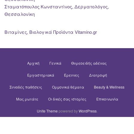
Σταματόπουλος Κωνσταντίνος, Δερματολόγος,
Θεσσαλονίκη
Βιταμίνες, Βιολογικά Προϊόντα Vitamino.gr
Αρχική
Γενικά
Θυρεοειδής αδένας
Εργαστηριακά
Έρευνες
Διατροφή
Συνοδές παθήσεις
Ορμονικά θέματα
Beauty & Wellness
Μας ρωτάτε
Οι δικές σας ιστορίες
Επικοινωνία
Unite Theme
powered by
WordPress
.