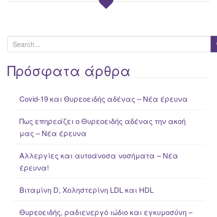
S
e
a
Πρόσφατα άρθρα
r
c
Covid-19 και Θυρεοειδής αδένας – Νέα έρευνα
h
f
Πως επηρεάζει ο Θυρεοειδής αδένας την ακοή
o
μας – Νέα έρευνα
r
:
Αλλεργίες και αυτοάνοσα νοσήματα – Νέα
έρευνα!
Βιταμίνη D, Χοληστερίνη LDL και HDL
Θυρεοειδής, ραδιενεργό ιώδιο και εγκυμοσύνη –