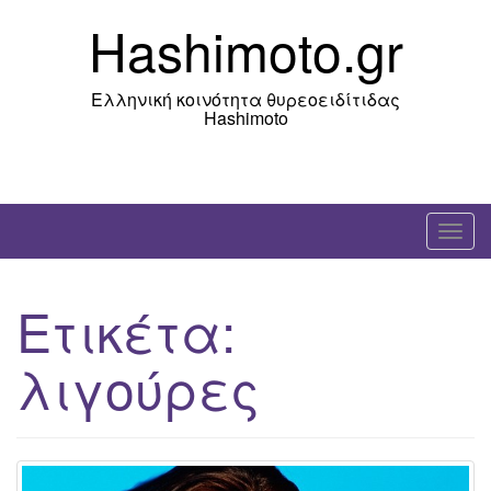
Skip
Hashimoto.gr
to
content
Ελληνική κοινότητα θυρεοειδίτιδας
Hashimoto
T
o
g
Ετικέτα:
g
l
λιγούρες
e
n
a
v
i