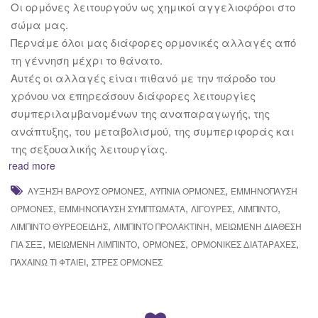
Οι ορμόνες λειτουργούν ως χημικοί αγγελιοφόροι στο
σώμα μας.
Περνάμε όλοι μας διάφορες ορμονικές αλλαγές από
τη γέννηση μέχρι το θάνατο.
Αυτές οι αλλαγές είναι πιθανό με την πάροδο του
χρόνου να επηρεάσουν διάφορες λειτουργίες
συμπεριλαμβανομένων της αναπαραγωγής, της
ανάπτυξης, του μεταβολισμού, της συμπεριφοράς και
της σεξουαλικής λειτουργίας.
read more
,
,
ΑΎΞΗΣΗ ΒΆΡΟΥΣ ΟΡΜΌΝΕΣ
ΑΫΠΝΊΑ ΟΡΜΌΝΕΣ
ΕΜΜΗΝΌΠΑΥΣΗ
,
,
,
,
ΟΡΜΌΝΕΣ
ΕΜΜΗΝΌΠΑΥΣΗ ΣΥΜΠΤΏΜΑΤΑ
ΛΙΓΟΎΡΕΣ
ΛΊΜΠΙΝΤΟ
,
,
ΛΊΜΠΙΝΤΟ ΘΥΡΕΟΕΙΔΉΣ
ΛΊΜΠΙΝΤΟ ΠΡΟΛΑΚΤΊΝΗ
ΜΕΙΩΜΈΝΗ ΔΙΆΘΕΣΗ
,
,
,
,
ΓΙΑ ΣΕΞ
ΜΕΙΩΜΈΝΗ ΛΊΜΠΙΝΤΟ
ΟΡΜΌΝΕΣ
ΟΡΜΟΝΙΚΈΣ ΔΙΑΤΑΡΑΧΈΣ
,
ΠΑΧΑΊΝΩ ΤΙ ΦΤΑΊΕΙ
ΣΤΡΕΣ ΟΡΜΌΝΕΣ