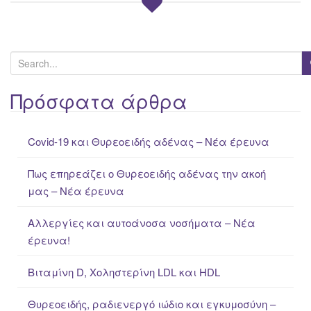
S
e
a
Πρόσφατα άρθρα
r
c
Covid-19 και Θυρεοειδής αδένας – Νέα έρευνα
h
f
Πως επηρεάζει ο Θυρεοειδής αδένας την ακοή
o
μας – Νέα έρευνα
r
:
Αλλεργίες και αυτοάνοσα νοσήματα – Νέα
έρευνα!
Βιταμίνη D, Χοληστερίνη LDL και HDL
Θυρεοειδής, ραδιενεργό ιώδιο και εγκυμοσύνη –