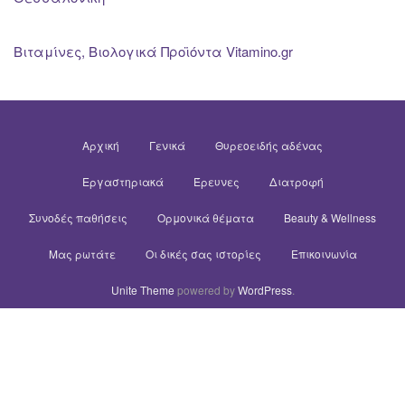
Βιταμίνες, Βιολογικά Προϊόντα Vitamino.gr
Αρχική
Γενικά
Θυρεοειδής αδένας
Εργαστηριακά
Έρευνες
Διατροφή
Συνοδές παθήσεις
Ορμονικά θέματα
Beauty & Wellness
Μας ρωτάτε
Οι δικές σας ιστορίες
Επικοινωνία
Unite Theme
powered by
WordPress
.