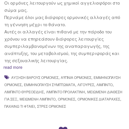
Οι ορμόνες λειτουργούν ως χημικοί αγγελιοφόροι στο
σώμα μας.
Περνάμε όλοι μας διάφορες ορμονικές αλλαγές από
τη γέννηση μέχρι το θάνατο.
Αυτές οι αλλαγές είναι πιθανό με την πάροδο του
χρόνου να επηρεάσουν διάφορες λειτουργίες
συμπεριλαμβανομένων της αναπαραγωγής, της
ανάπτυξης, του μεταβολισμού, της συμπεριφοράς και
της σεξουαλικής λειτουργίας.
read more
,
,
ΑΎΞΗΣΗ ΒΆΡΟΥΣ ΟΡΜΌΝΕΣ
ΑΫΠΝΊΑ ΟΡΜΌΝΕΣ
ΕΜΜΗΝΌΠΑΥΣΗ
,
,
,
,
ΟΡΜΌΝΕΣ
ΕΜΜΗΝΌΠΑΥΣΗ ΣΥΜΠΤΏΜΑΤΑ
ΛΙΓΟΎΡΕΣ
ΛΊΜΠΙΝΤΟ
,
,
ΛΊΜΠΙΝΤΟ ΘΥΡΕΟΕΙΔΉΣ
ΛΊΜΠΙΝΤΟ ΠΡΟΛΑΚΤΊΝΗ
ΜΕΙΩΜΈΝΗ ΔΙΆΘΕΣΗ
,
,
,
,
ΓΙΑ ΣΕΞ
ΜΕΙΩΜΈΝΗ ΛΊΜΠΙΝΤΟ
ΟΡΜΌΝΕΣ
ΟΡΜΟΝΙΚΈΣ ΔΙΑΤΑΡΑΧΈΣ
,
ΠΑΧΑΊΝΩ ΤΙ ΦΤΑΊΕΙ
ΣΤΡΕΣ ΟΡΜΌΝΕΣ