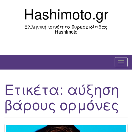
Skip
Hashimoto.gr
to
content
Ελληνική κοινότητα θυρεοειδίτιδας
Hashimoto
T
o
g
Ετικέτα:
αύξηση
g
l
βάρους ορμόνες
e
n
a
v
i