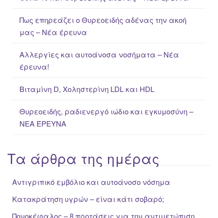
h
f
Πως επηρεάζει ο Θυρεοειδής αδένας την ακοή
o
μας – Νέα έρευνα
r
:
Αλλεργίες και αυτοάνοσα νοσήματα – Νέα
έρευνα!
Βιταμίνη D, Χοληστερίνη LDL και HDL
Θυρεοειδής, ραδιενεργό ιώδιο και εγκυμοσύνη –
ΝΕΑ ΈΡΕΥΝΑ
Τα άρθρα της ημέρας
Αντιγριπικό εμβόλιο και αυτοάνοσο νόσημα
Κατακράτηση υγρών – είναι κάτι σοβαρό;
Πονοκέφαλος – 8 προτάσεις για την αντιμετώπιση