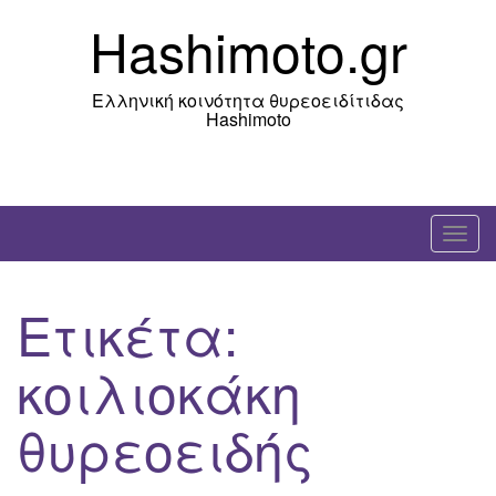
Skip
Hashimoto.gr
to
content
Ελληνική κοινότητα θυρεοειδίτιδας
Hashimoto
T
o
g
Ετικέτα:
g
l
κοιλιοκάκη
e
n
θυρεοειδής
a
v
i