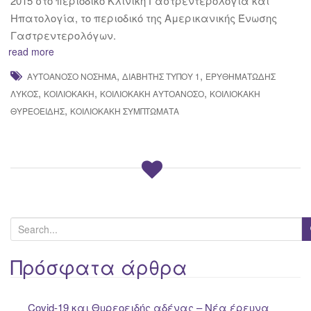
2015 στο περιοδικό Κλινική Γαστρεντερολογία και
Ηπατολογία, το περιοδικό της Αμερικανικής Ένωσης
Γαστρεντερολόγων.
read more
,
,
ΑΥΤΟΆΝΟΣΟ ΝΌΣΗΜΑ
ΔΙΑΒΉΤΗΣ ΤΥΠΟΥ 1
ΕΡΥΘΗΜΑΤΏΔΗΣ
,
,
,
ΛΎΚΟΣ
ΚΟΙΛΙΟΚΆΚΗ
ΚΟΙΛΙΟΚΆΚΗ ΑΥΤΟΆΝΟΣΟ
ΚΟΙΛΙΟΚΆΚΗ
,
ΘΥΡΕΟΕΙΔΉΣ
ΚΟΙΛΙΟΚΆΚΗ ΣΥΜΠΤΏΜΑΤΑ
S
e
a
Πρόσφατα άρθρα
r
c
Covid-19 και Θυρεοειδής αδένας – Νέα έρευνα