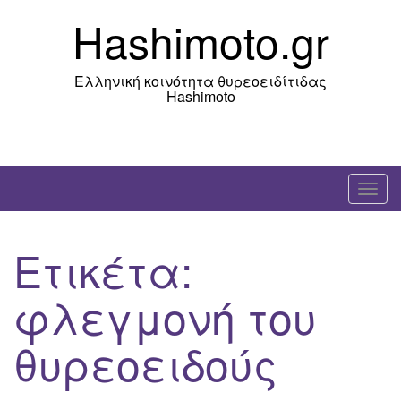
Skip
Hashimoto.gr
to
content
Ελληνική κοινότητα θυρεοειδίτιδας
Hashimoto
T
o
g
Ετικέτα:
g
l
φλεγμονή του
e
n
θυρεοειδούς
a
v
i