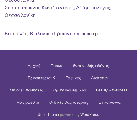
Σταματόπουλος Κωνσταντίνος, Δερματολόγος,
Θεσσαλονίκη
Βιταμίνες, Βιολογικά Προϊόντα Vitamino.gr
Αρχική
Γενικά
Θυρεοειδής αδένας
Εργαστηριακά
Έρευνες
Διατροφή
Συνοδές παθήσεις
Ορμονικά θέματα
Beauty & Wellness
Μας ρωτάτε
Οι δικές σας ιστορίες
Επικοινωνία
Unite Theme
powered by
WordPress
.