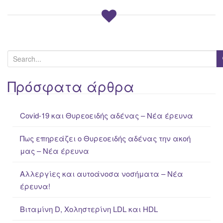
S
e
a
Πρόσφατα άρθρα
r
c
Covid-19 και Θυρεοειδής αδένας – Νέα έρευνα
h
f
Πως επηρεάζει ο Θυρεοειδής αδένας την ακοή
o
μας – Νέα έρευνα
r
:
Αλλεργίες και αυτοάνοσα νοσήματα – Νέα
έρευνα!
Βιταμίνη D, Χοληστερίνη LDL και HDL