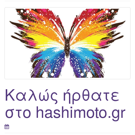
g
a
t
i
o
n
Καλώς ήρθατε
στο hashimoto.gr