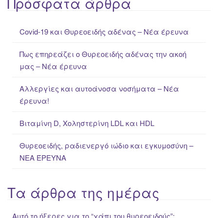
Πρόσφατα άρθρα
r
c
Covid-19 και Θυρεοειδής αδένας – Νέα έρευνα
h
f
Πως επηρεάζει ο Θυρεοειδής αδένας την ακοή
o
μας – Νέα έρευνα
r
:
Αλλεργίες και αυτοάνοσα νοσήματα – Νέα
έρευνα!
Βιταμίνη D, Χοληστερίνη LDL και HDL
Θυρεοειδής, ραδιενεργό ιώδιο και εγκυμοσύνη –
ΝΕΑ ΈΡΕΥΝΑ
Τα άρθρα της ημέρας
Αυτό το ήξερες για το “χάπι του θυρεοειδούς”;