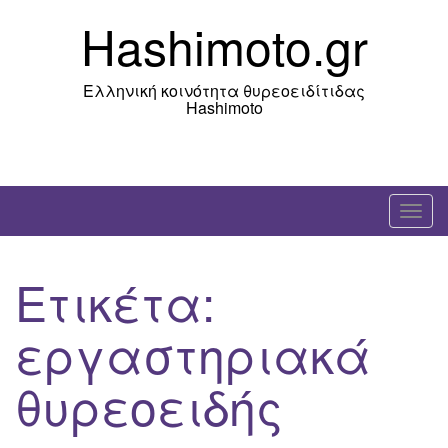
Skip
Hashimoto.gr
to
content
Ελληνική κοινότητα θυρεοειδίτιδας
Hashimoto
T
o
g
Ετικέτα:
g
l
εργαστηριακά
e
n
θυρεοειδής
a
v
i