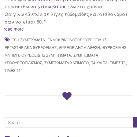
προσπαθώ να
χάσω βάρος
εδώ και χρόνια.
Θα γίνω 45 ετών σε λίγες εβδομάδες και αισθάνομαι
σαν να είμαι 80. ”
read more
,
,
TSH ΣΥΜΠΤΏΜΑΤΑ
ΕΝΔΟΚΡΙΝΟΛΌΓΟΣ ΘΥΡΕΟΕΙΔΉΣ
,
,
ΕΡΓΑΣΤΗΡΙΑΚΆ ΘΥΡΕΟΕΙΔΉΣ
ΘΥΡΕΟΕΙΔΉΣ ΔΙΆΘΕΣΗ
ΘΥΡΕΟΕΙΔΉΣ
,
,
ΜΝΉΜΗ
ΘΥΡΕΟΕΙΔΉΣ ΣΥΜΠΤΏΜΑΤΑ
ΣΥΜΠΤΏΜΑΤΑ
,
,
,
,
ΥΠΟΘΥΡΕΟΕΙΔΙΣΜΌΣ
ΣΥΜΠΤΏΜΑΤΑ ΧΑΣΙΜΌΤΟ
Τ4 ΚΑΙ Τ3
ΤΙΜΈΣ Τ3
ΤΙΜΈΣ Τ4
S
e
a