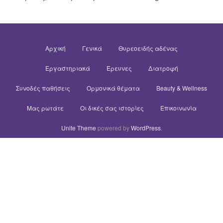
Αρχική
Γενικά
Θυρεοειδής αδένας
Εργαστηριακά
Έρευνες
Διατροφή
Συνοδές παθήσεις
Ορμονικά θέματα
Beauty & Wellness
Μας ρωτάτε
Οι δικές σας ιστορίες
Επικοινωνία
Unite Theme
powered by
WordPress
.