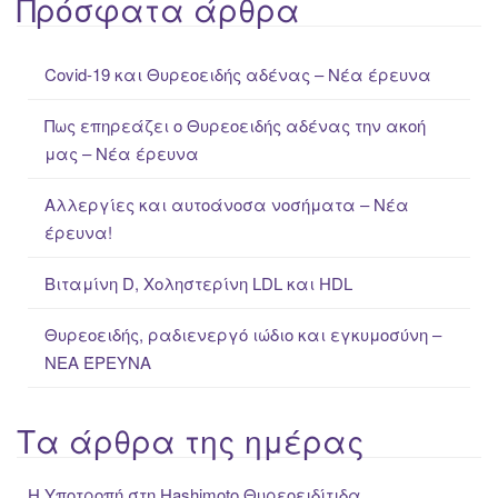
Πρόσφατα άρθρα
r
c
Covid-19 και Θυρεοειδής αδένας – Νέα έρευνα
h
f
Πως επηρεάζει ο Θυρεοειδής αδένας την ακοή
o
μας – Νέα έρευνα
r
:
Αλλεργίες και αυτοάνοσα νοσήματα – Νέα
έρευνα!
Βιταμίνη D, Χοληστερίνη LDL και HDL
Θυρεοειδής, ραδιενεργό ιώδιο και εγκυμοσύνη –
ΝΕΑ ΈΡΕΥΝΑ
Τα άρθρα της ημέρας
Η Υποτροπή στη Hashimoto Θυρεοειδίτιδα