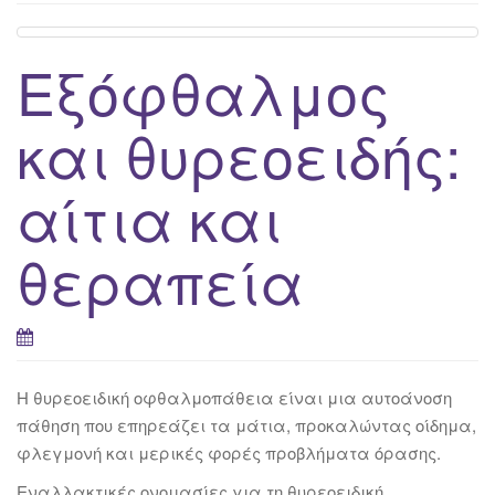
g
a
Εξόφθαλμος
t
i
και θυρεοειδής:
o
n
αίτια και
θεραπεία
Η θυρεοειδική οφθαλμοπάθεια είναι μια αυτοάνοση
πάθηση που επηρεάζει τα μάτια, προκαλώντας οίδημα,
φλεγμονή και μερικές φορές προβλήματα όρασης.
Εναλλακτικές ονομασίες για τη θυρεοειδική