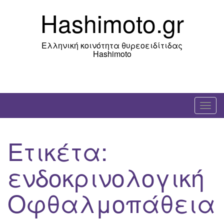
Skip
Hashimoto.gr
to
content
Ελληνική κοινότητα θυρεοειδίτιδας
Hashimoto
T
o
g
Ετικέτα:
g
l
ενδοκρινολογική
e
n
Οφθαλμοπάθεια
a
v
i