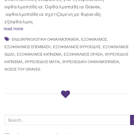
οφθαλμοπάθεια: Οφθαλμοπάθεια Graves,
οφθαλμοπάθεια σχετιζόμενη με θυροειδή,
εξόφθαλμος
read more
,
,
ΕΝΔΟΚΡΙΝΟΛΟΓΙΚΉ ΟΦΘΑΛΜΟΠΆΘΕΙΑ
ΕΞΌΦΘΑΛΜΟΣ
,
,
ΕΞΌΦΘΑΛΜΟΣ ΕΠΈΜΒΑΣΗ
ΕΞΌΦΘΑΛΜΟΣ ΘΥΡΟΕΙΔΉΣ
ΕΞΌΦΘΑΛΜΟΣ
,
,
,
ΙΏΔΙΟ
ΕΞΌΦΘΑΛΜΟΣ ΚΑΠΝΙΣΜΑ
ΕΞΌΦΘΑΛΜΟΣ ΌΡΑΣΗ
ΘΥΡΕΟΕΙΔΉΣ
,
,
,
ΚΑΠΝΙΣΜΑ
ΘΥΡΕΟΕΙΔΉΣ ΜΆΤΙΑ
ΘΥΡΕΟΕΙΔΙΚΉ ΟΦΘΑΛΜΟΠΆΘΕΙΑ
ΝΌΣΟΣ ΤΟΥ GRAVES
S
e
a