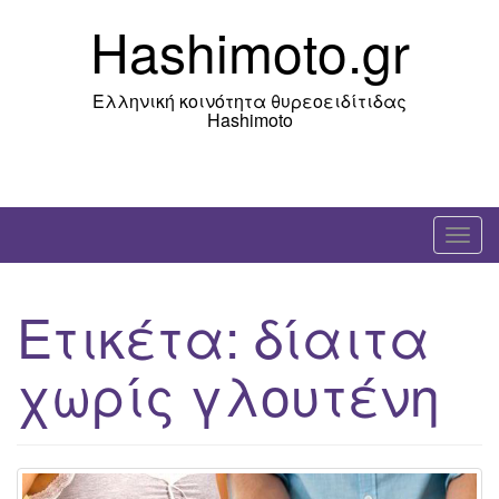
Skip
Hashimoto.gr
to
content
Ελληνική κοινότητα θυρεοειδίτιδας
Hashimoto
T
o
g
Ετικέτα:
δίαιτα
g
l
χωρίς γλουτένη
e
n
a
v
i