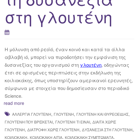
στη γλουτένη
Η μόλυνση από ρεοϊό, έναν κοινό και κατά τα άλλα
αβλαβή ιό, μπορεί να πυροδοτήσει την εμφάνιση της
δυσανεξίας του οργανισμού στη
γλουτένη
, οδηγώντας
έτσι σε ορισμένες περιπτώσεις στην εκδήλωση της
κοιλιοκάκης, όπως υποστηρίζουν αμερικανοί ερευνητές,
σύμφωνα με στοιχεία πoυ δημοσίευσαν στο περιοδικό
Science.
read more
,
,
,
ΑΛΛΕΡΓΊΑ ΓΛΟΥΤΈΝΗ
ΓΛΟΥΤΈΝΗ
ΓΛΟΥΤΈΝΗ ΚΑΙ ΘΥΡΕΟΕΙΔΉΣ
,
,
ΓΛΟΥΤΈΝΗ ΠΟΎ ΒΡΊΣΚΕΤΑΙ
ΓΛΟΥΤΈΝΗ ΤΙ ΕΊΝΑΙ
ΔΊΑΙΤΑ ΧΩΡΊΣ
,
,
,
ΓΛΟΥΤΈΝΗ
ΔΙΑΤΡΟΦΉ ΧΩΡΊΣ ΓΛΟΥΤΈΝΗ
ΔΥΣΑΝΕΞΊΑ ΣΤΗ ΓΛΟΥΤΈΝΗ
,
,
,
ΚΟΙΛΙΟΚΆΚΗ
ΚΟΙΛΙΟΚΆΚΗ ΑΊΤΙΑ
ΚΟΙΛΙΟΚΆΚΗ ΣΥΜΠΤΏΜΑΤΑ