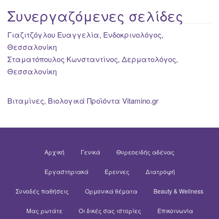
Συνεργαζόμενες σελίδες
Γιαζιτζόγλου Ευαγγελία, Ενδοκρινολόγος,
Θεσσαλονίκη
Σταματόπουλος Κωνσταντίνος, Δερματολόγος,
Θεσσαλονίκη
Βιταμίνες, Βιολογικά Προϊόντα Vitamino.gr
Αρχική
Γενικά
Θυρεοειδής αδένας
Εργαστηριακά
Έρευνες
Διατροφή
Συνοδές παθήσεις
Ορμονικά θέματα
Beauty & Wellness
Μας ρωτάτε
Οι δικές σας ιστορίες
Επικοινωνία