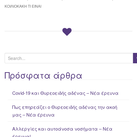
ΚΟΙΛΙΟΚΆΚΗ ΤΙ ΕΊΝΑΙ
S
e
a
Πρόσφατα άρθρα
r
c
Covid-19 και Θυρεοειδής αδένας – Νέα έρευνα
h
f
Πως επηρεάζει ο Θυρεοειδής αδένας την ακοή
o
μας – Νέα έρευνα
r
:
Αλλεργίες και αυτοάνοσα νοσήματα – Νέα
έρευνα!