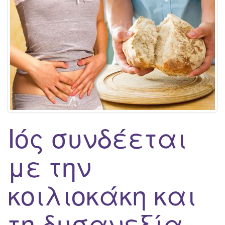
g
a
t
i
o
n
Ιός συνδέεται
με την
κοιλιοκάκη και
τη δυσανεξία