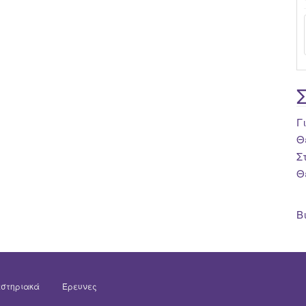
Γ
Θ
Σ
Θ
Β
στηριακά
Έρευνες