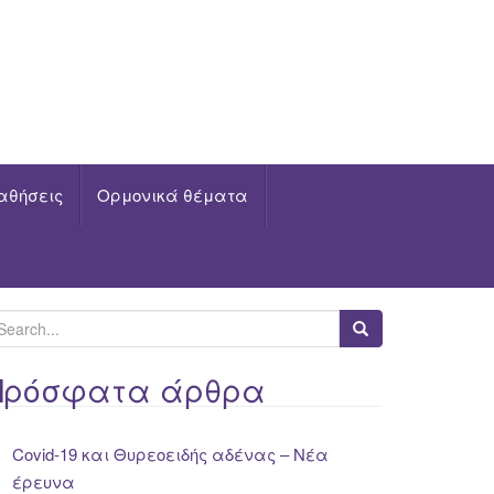
αθήσεις
Ορμονικά θέματα
Πρόσφατα άρθρα
Covid-19 και Θυρεοειδής αδένας – Νέα
έρευνα