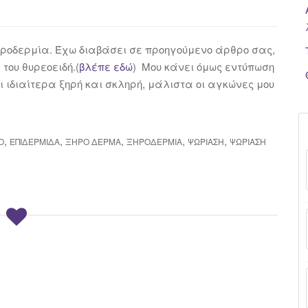
ηροδερμία. Έχω διαβάσει σε προηγούμενο άρθρο σας,
 του θυρεοειδή.(
βλέπε εδώ
) Μου κάνει όμως εντύπωση
ι ιδιαίτερα ξηρή και σκληρή, μάλιστα οι αγκώνες μου
,
,
,
,
,
Ό
ΕΠΙΔΕΡΜΊΔΑ
ΞΗΡΌ ΔΈΡΜΑ
ΞΗΡΟΔΕΡΜΊΑ
ΨΩΡΊΑΣΗ
ΨΩΡΊΑΣΗ