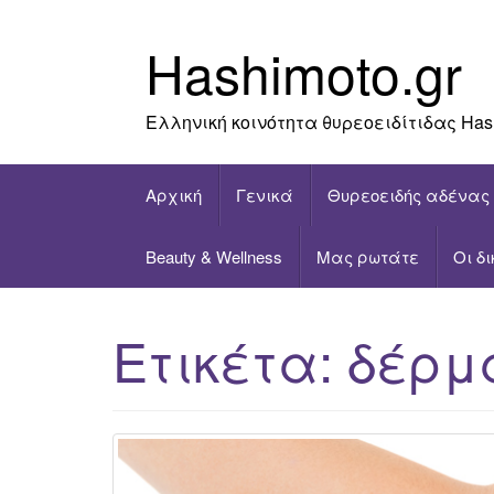
Skip
to
Hashimoto.gr
content
Ελληνική κοινότητα θυρεοειδίτιδας Has
Αρχική
Γενικά
Θυρεοειδής αδένας
Beauty & Wellness
Μας ρωτάτε
Οι δ
Ετικέτα:
δέρμ