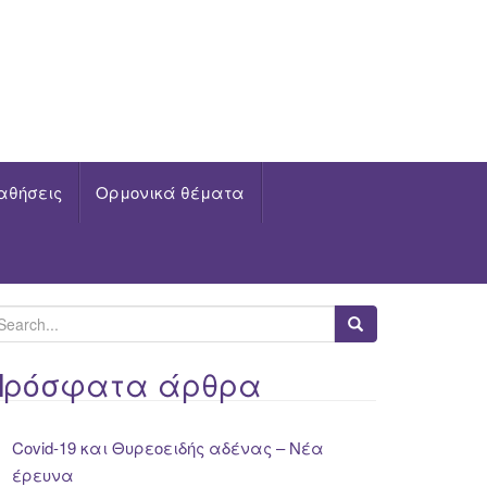
αθήσεις
Ορμονικά θέματα
Πρόσφατα άρθρα
Covid-19 και Θυρεοειδής αδένας – Νέα
έρευνα