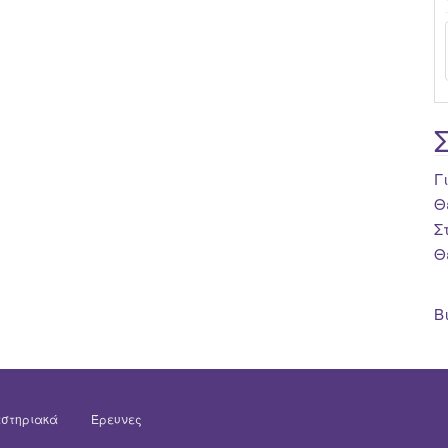
Γ
Θ
Σ
Θ
Β
στηριακά
Έρευνες