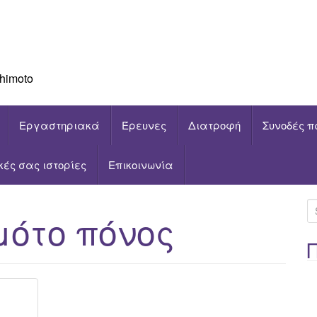
himoto
Εργαστηριακά
Έρευνες
Διατροφή
Συνοδές π
ικές σας ιστορίες
Επικοινωνία
S
μότο πόνος
e
a
r
c
h
f