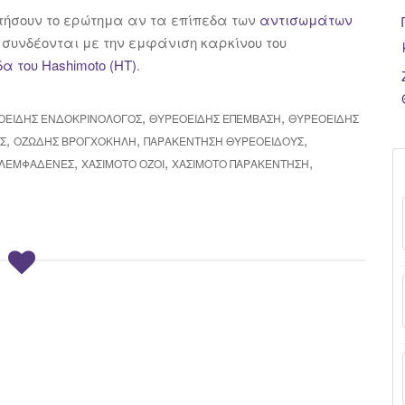
ήσουν το ερώτημα αν τα επίπεδα των
αντισωμάτων
)
συνδέονται με την εμφάνιση καρκίνου του
δα του Hashimoto (ΗΤ)
.
,
,
ΟΕΙΔΉΣ ΕΝΔΟΚΡΙΝΟΛΌΓΟΣ
ΘΥΡΕΟΕΙΔΉΣ ΕΠΈΜΒΑΣΗ
ΘΥΡΕΟΕΙΔΉΣ
,
,
,
Σ
ΟΖΏΔΗΣ ΒΡΟΓΧΟΚΉΛΗ
ΠΑΡΑΚΈΝΤΗΣΗ ΘΥΡΕΟΕΙΔΟΎΣ
,
,
,
 ΛΕΜΦΑΔΈΝΕΣ
ΧΑΣΙΜΌΤΟ ΌΖΟΙ
ΧΑΣΙΜΌΤΟ ΠΑΡΑΚΈΝΤΗΣΗ