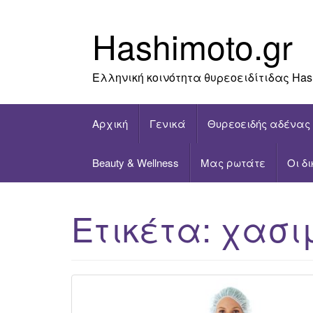
Skip
to
Hashimoto.gr
content
Ελληνική κοινότητα θυρεοειδίτιδας Has
Αρχική
Γενικά
Θυρεοειδής αδένας
Beauty & Wellness
Μας ρωτάτε
Οι δ
Ετικέτα:
χασι