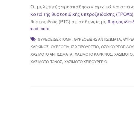
Οι μελετητές προσπάθησαν αρχικά να απαντ
κατά της θυρεοειδικής υπεροξειδάσης (TPOAb
θυρεοειδούς (PTC) σε ασθενείς με
θυρεοειδίτι
read more
,
,
ΘΥΡΕΟΕΙΔΕΚΤΟΜΉ
ΘΥΡΕΟΕΙΔΉΣ ΑΝΤΙΣΏΜΑΤΑ
ΘΥΡΕ
,
,
ΚΑΡΚΊΝΟΣ
ΘΥΡΕΟΕΙΔΉΣ ΧΕΙΡΟΥΡΓΕΊΟ
ΌΖΟΙ ΘΥΡΕΟΕΙΔΟΎ
,
,
ΧΑΣΙΜΌΤΟ ΑΝΤΙΣΏΜΑΤΑ
ΧΑΣΙΜΟΤΟ ΚΑΡΚΙΝΟΣ
ΧΑΣΙΜΌΤΟ
,
ΧΑΣΙΜΌΤΟ ΠΌΝΟΣ
ΧΑΣΙΜΌΤΟ ΧΕΙΡΟΥΡΓΕΊΟ