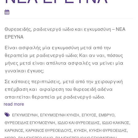
Θυρεοειδής, ραδιενεργό ιώδιο και εγκυμοσύνη – ΝΕΑ
ΕΡΕΥΝΑ
Είναι ασφαλής μία εγκυμοσύνη μετά από την
θεραπεία με ραδιενεργό ιώδιο; Και αν ναι, πόσους
μήνες μετά είναι απόλυτα ασφαλές να μείνει μία
γυναίκαι έγκυος;
Σε κάποιες περιπτώσεις, μετά από την χειρουργική
επέμβαση και αφαίρεση του θυρεοειδή αδένα
απαιτείται θεραπεία με ραδιενεργό ιώδιο.
read more
,
,
,
,
ΕΓΚΥΜΟΣΎΝΗ
ΕΓΚΥΜΟΣΎΝΗ ΚΎΗΣΗ
ΈΓΚΥΟΣ
ΈΜΒΡΥΟ
,
,
,
ΘΥΡΕΟΕΙΔΉΣ ΕΓΚΥΜΟΣΎΝΗ
ΙΏΔΙΟ ΚΑΙ ΘΥΡΕΟΕΙΔΉΣ
ΙΏΔΙΟ ΚΑΚΊΝΟΣ
,
,
,
,
ΚΑΡΚΊΝΟΣ
ΚΑΡΚΊΝΟΣ ΘΥΡΕΟΕΙΔΟΎΣ
ΚΎΗΣΗ
ΚΎΗΣΗ ΘΥΡΕΟΕΙΔΉΣ
,
,
,
ΜΩΡΌ
ΡΑΔΙΕΝΕΡΓΟ ΙΩΔΙΟ
ΡΑΔΙΕΝΕΡΓΌ ΙΏΔΙΟ ΕΓΚΥΜΟΣΎΝΗ