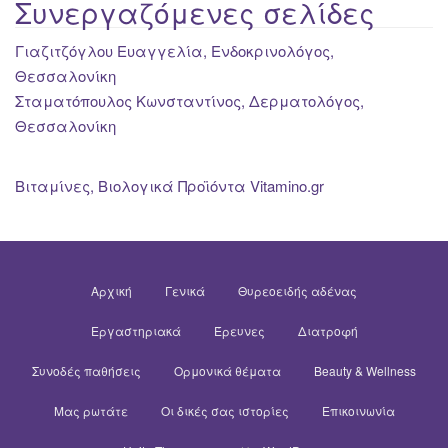
Συνεργαζόμενες σελίδες
Γιαζιτζόγλου Ευαγγελία, Ενδοκρινολόγος,
Θεσσαλονίκη
Σταματόπουλος Κωνσταντίνος, Δερματολόγος,
Θεσσαλονίκη
Βιταμίνες, Βιολογικά Προϊόντα Vitamino.gr
Αρχική
Γενικά
Θυρεοειδής αδένας
Εργαστηριακά
Έρευνες
Διατροφή
Συνοδές παθήσεις
Ορμονικά θέματα
Beauty & Wellness
Μας ρωτάτε
Οι δικές σας ιστορίες
Επικοινωνία