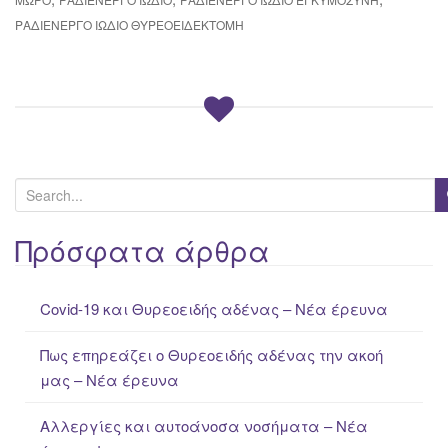
ΡΑΔΙΕΝΕΡΓΟ ΙΩΔΙΟ ΘΥΡΕΟΕΙΔΕΚΤΟΜΉ
S
e
a
Πρόσφατα άρθρα
r
c
Covid-19 και Θυρεοειδής αδένας – Νέα έρευνα
h
f
Πως επηρεάζει ο Θυρεοειδής αδένας την ακοή
o
μας – Νέα έρευνα
r
:
Αλλεργίες και αυτοάνοσα νοσήματα – Νέα