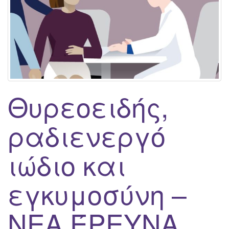
g
a
t
i
o
n
Θυρεοειδής,
ραδιενεργό
ιώδιο και
εγκυμοσύνη –
ΝΕΑ ΈΡΕΥΝΑ