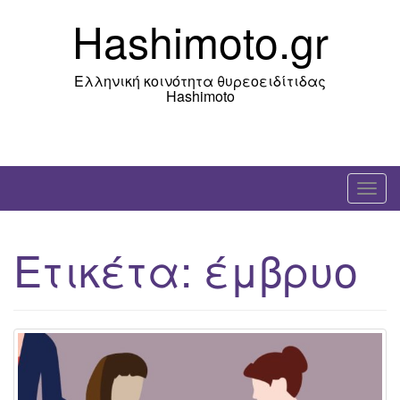
Skip
Hashimoto.gr
to
content
Ελληνική κοινότητα θυρεοειδίτιδας
Hashimoto
T
o
g
Ετικέτα:
έμβρυο
g
l
e
n
a
v
i