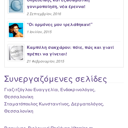
γονιμοποίηση, νέα έρευνα!
2 Σεπτεμβρίου, 2016
“Oι ορμόνες μου τρελάθηκαν!”
1 Ιουλίου, 2015
Καμπύλη σακχάρου: πότε, πώς και γιατί
πρέπει να γίνεται!
21 Φεβρουαρίου, 2015
Συνεργαζόμενες σελίδες
Γιαζιτζόγλου Ευαγγελία, Ενδοκρινολόγος,
Θεσσαλονίκη
Σταματόπουλος Κωνσταντίνος, Δερματολόγος,
Θεσσαλονίκη
Βιταμίνες, Βιολογικά Προϊόντα Vitamino.gr