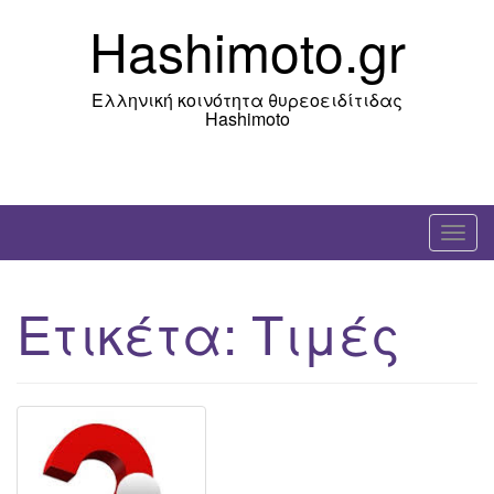
Skip
Hashimoto.gr
to
content
Ελληνική κοινότητα θυρεοειδίτιδας
Hashimoto
T
o
g
Ετικέτα:
Τιμές
g
l
e
n
a
v
i