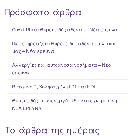
e
a
Πρόσφατα άρθρα
r
c
Covid-19 και Θυρεοειδής αδένας – Νέα έρευνα
h
f
Πως επηρεάζει ο Θυρεοειδής αδένας την ακοή
o
μας – Νέα έρευνα
r
:
Αλλεργίες και αυτοάνοσα νοσήματα – Νέα
έρευνα!
Βιταμίνη D, Χοληστερίνη LDL και HDL
Θυρεοειδής, ραδιενεργό ιώδιο και εγκυμοσύνη –
ΝΕΑ ΈΡΕΥΝΑ
Τα άρθρα της ημέρας