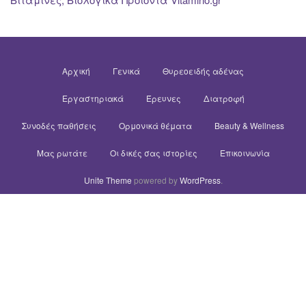
Αρχική
Γενικά
Θυρεοειδής αδένας
Εργαστηριακά
Έρευνες
Διατροφή
Συνοδές παθήσεις
Ορμονικά θέματα
Beauty & Wellness
Μας ρωτάτε
Οι δικές σας ιστορίες
Επικοινωνία
Unite Theme
powered by
WordPress
.