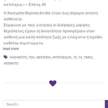
καλύτερα;» – Ελένη, 43
Η Χασιμότο Θυρεοειδίτιδα είναι έως σήμερα ανίατη
ασθένεια.
Σύμφωνα με τους γιατρούς οι διάφορες μορφές
θεραπείας έχουν τη δυνατότητα προσφέρουν στον
ασθενή μια καλή ποιότητα ζωής με ελάχιστα ή σχεδόν
καθόλου συμπτώματα.
read more
,
,
,
,
,
,
,
HASHIMOTO
TSH
ΘΕΡΑΠΕΊΑ
ΘΥΡΕΟΕΙΔΉΣ
Τ3
Τ4
ΤΙΜΈΣ
ΧΑΣΙΜΌΤΟ
S