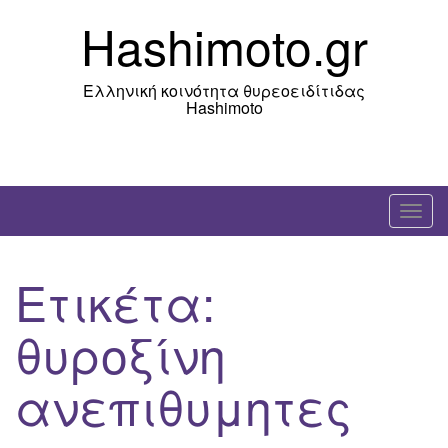
Skip
Hashimoto.gr
to
content
Ελληνική κοινότητα θυρεοειδίτιδας
Hashimoto
T
o
g
Ετικέτα:
g
l
θυροξίνη
e
n
ανεπιθυμητες
a
v
i