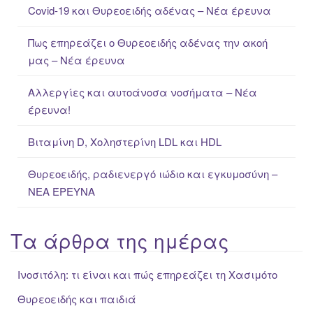
Covid-19 και Θυρεοειδής αδένας – Νέα έρευνα
h
f
Πως επηρεάζει ο Θυρεοειδής αδένας την ακοή
o
μας – Νέα έρευνα
r
:
Αλλεργίες και αυτοάνοσα νοσήματα – Νέα
έρευνα!
Βιταμίνη D, Χοληστερίνη LDL και HDL
Θυρεοειδής, ραδιενεργό ιώδιο και εγκυμοσύνη –
ΝΕΑ ΈΡΕΥΝΑ
Τα άρθρα της ημέρας
Ινοσιτόλη: τι είναι και πώς επηρεάζει τη Χασιμότο
Θυρεοειδής και παιδιά