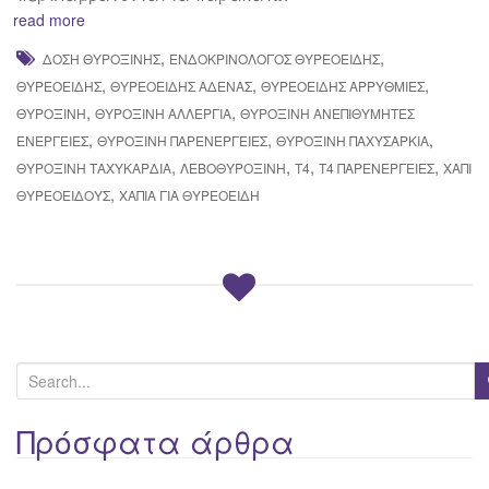
read more
,
,
ΔΌΣΗ ΘΥΡΟΞΊΝΗΣ
ΕΝΔΟΚΡΙΝΟΛΌΓΟΣ ΘΥΡΕΟΕΙΔΉΣ
,
,
,
ΘΥΡΕΟΕΙΔΉΣ
ΘΥΡΕΟΕΙΔΉΣ ΑΔΈΝΑΣ
ΘΥΡΕΟΕΙΔΉΣ ΑΡΡΥΘΜΊΕΣ
,
,
ΘΥΡΟΞΊΝΗ
ΘΥΡΟΞΙΝΗ ΑΛΛΕΡΓΙΑ
ΘΥΡΟΞΊΝΗ ΑΝΕΠΙΘΥΜΗΤΕΣ
,
,
,
ΕΝΕΡΓΕΙΕΣ
ΘΥΡΟΞΙΝΗ ΠΑΡΕΝΕΡΓΕΙΕΣ
ΘΥΡΟΞΙΝΗ ΠΑΧΥΣΑΡΚΙΑ
,
,
,
,
ΘΥΡΟΞΊΝΗ ΤΑΧΥΚΑΡΔΙΑ
ΛΕΒΟΘΥΡΟΞΊΝΗ
Τ4
Τ4 ΠΑΡΕΝΕΡΓΕΙΕΣ
ΧΆΠΙ
,
ΘΥΡΕΟΕΙΔΟΎΣ
ΧΆΠΙΑ ΓΙΑ ΘΥΡΕΟΕΙΔΉ
S
e
a
Πρόσφατα άρθρα
r
c