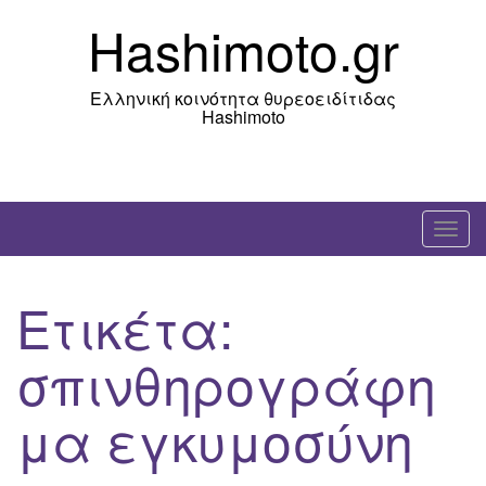
Skip
Hashimoto.gr
to
content
Ελληνική κοινότητα θυρεοειδίτιδας
Hashimoto
T
o
g
Ετικέτα:
g
l
σπινθηρογράφη
e
n
μα εγκυμοσύνη
a
v
i