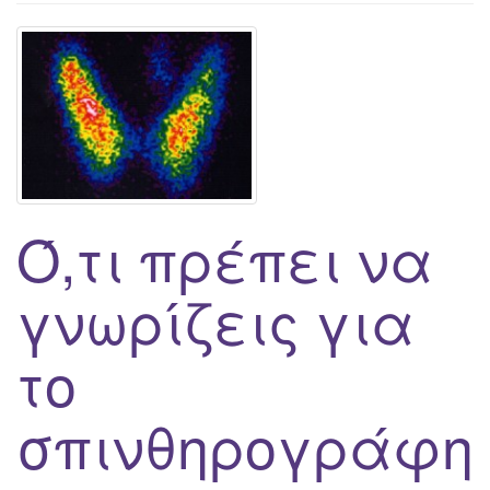
g
a
t
i
o
n
Ό,τι πρέπει να
γνωρίζεις για
το
σπινθηρογράφη