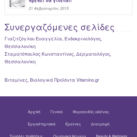
πρέπει να γίνεται!
21 Φεβρουαρίου, 2015
Συνεργαζόμενες σελίδες
Γιαζιτζόγλου Ευαγγελία, Ενδοκρινολόγος,
Θεσσαλονίκη
Σταματόπουλος Κωνσταντίνος, Δερματολόγος,
Θεσσαλονίκη
Βιταμίνες, Βιολογικά Προϊόντα Vitamino.gr
Αρχική
Γενικά
Θυρεοειδής αδένας
Εργαστηριακά
Έρευνες
Διατροφή
Συνοδές παθήσεις
Ορμονικά θέματα
Beauty & Wellness