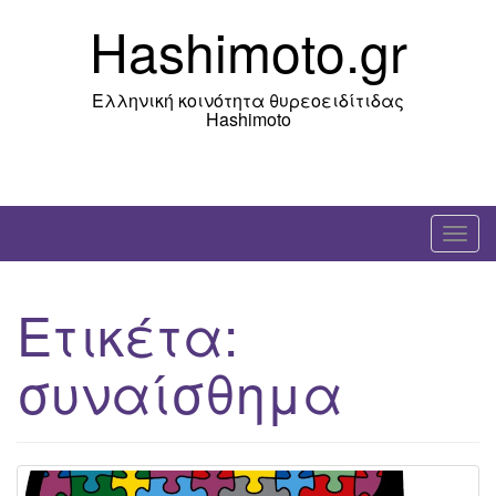
Skip
Hashimoto.gr
to
content
Ελληνική κοινότητα θυρεοειδίτιδας
Hashimoto
T
o
g
Ετικέτα:
g
l
συναίσθημα
e
n
a
v
i