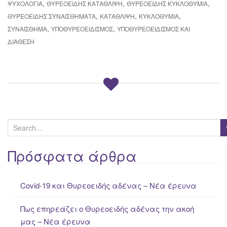
,
,
,
ΨΥΧΟΛΟΓΊΑ
ΘΥΡΕΟΕΙΔΉΣ ΚΑΤΆΘΛΙΨΗ
ΘΥΡΕΟΕΙΔΉΣ ΚΥΚΛΟΘΥΜΊΑ
,
,
,
ΘΥΡΕΟΕΙΔΉΣ ΣΥΝΑΙΣΘΉΜΑΤΑ
ΚΑΤΆΘΛΙΨΗ
ΚΥΚΛΟΘΥΜΊΑ
,
,
ΣΥΝΑΊΣΘΗΜΑ
ΥΠΟΘΥΡΕΟΕΙΔΙΣΜΌΣ
ΥΠΟΘΥΡΕΟΕΙΔΙΣΜΌΣ ΚΑΙ
ΔΙΆΘΕΣΗ
S
e
a
Πρόσφατα άρθρα
r
c
Covid-19 και Θυρεοειδής αδένας – Νέα έρευνα
h
f
Πως επηρεάζει ο Θυρεοειδής αδένας την ακοή
o
μας – Νέα έρευνα
r